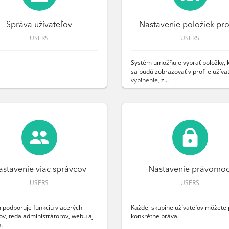
Správa užívateľov
Nastavenie položiek pro
USERS
USERS
Systém umožňuje vybrať položky, 
sa budú zobrazovať v profile užíva
vyplnenie, z...
stavenie viac správcov
Nastavenie právomoc
USERS
USERS
 podporuje funkciu viacerých
Každej skupine užívateľov môžete p
ov, teda administrátorov, webu aj
konkrétne práva.
.