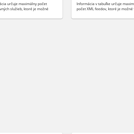
ácia určuje maximálny počet
Informácia v tabuľke určuje maxim
vných služieb, ktoré je možné
počet XML feedov, ktoré je možné 