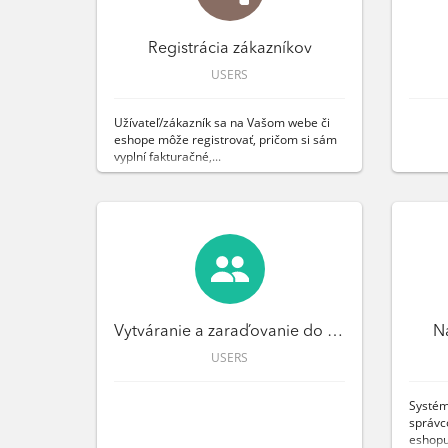
Registrácia zákazníkov
USERS
Užívateľ/zákazník sa na Vašom webe či
eshope môže registrovať, pričom si sám
vyplní fakturačné,...
Vytváranie a zaraďovanie do skupín
Na
USERS
Systém
správc
eshopu