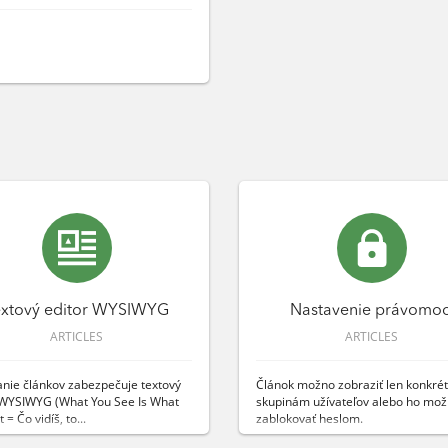
extový editor WYSIWYG
Nastavenie právomoc
ARTICLES
ARTICLES
anie článkov zabezpečuje textový
Článok možno zobraziť len konkré
 WYSIWYG (What You See Is What
skupinám užívateľov alebo ho mo
 = Čo vidíš, to...
zablokovať heslom.