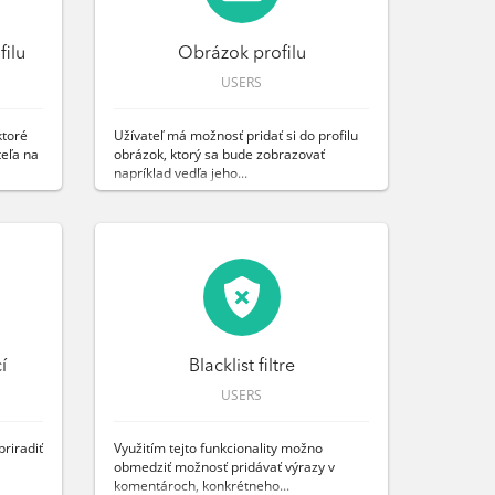
filu
Obrázok profilu
USERS
ktoré
Užívateľ má možnosť pridať si do profilu
teľa na
obrázok, ktorý sa bude zobrazovať
napríklad vedľa jeho...
í
Blacklist filtre
USERS
riradiť
Využitím tejto funkcionality možno
obmedziť možnosť pridávať výrazy v
komentároch, konkrétneho...