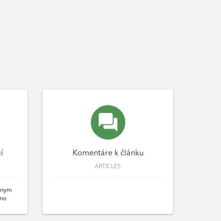
í
Komentáre k článku
ARTICLES
tnym
žno