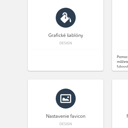
Grafické šablóny
DESIGN
Pomoco
môžete
ľubovoľ
Nastavenie favicon
DESIGN