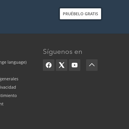
PRUÉBELO GRATIS
Síguenos en
nge language)
generales
rivacidad
timiento
nt