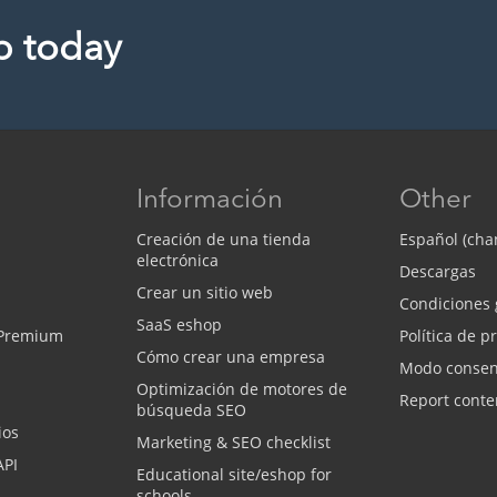
p today
Información
Other
Creación de una tienda
Español (cha
electrónica
Descargas
Crear un sitio web
Condiciones 
SaaS eshop
 Premium
Política de p
Cómo crear una empresa
Modo consen
Optimización de motores de
Report conte
búsqueda SEO
ios
Marketing & SEO checklist
API
Educational site/eshop for
schools