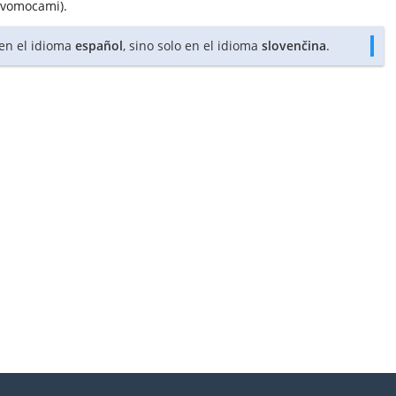
ávomocami).
 en el idioma
español
, sino solo en el idioma
slovenčina
.