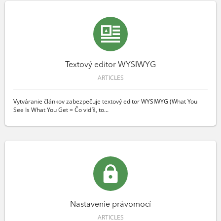
Textový editor WYSIWYG
ARTICLES
Vytváranie článkov zabezpečuje textový editor WYSIWYG (What You
See Is What You Get = Čo vidíš, to...
Nastavenie právomocí
ARTICLES