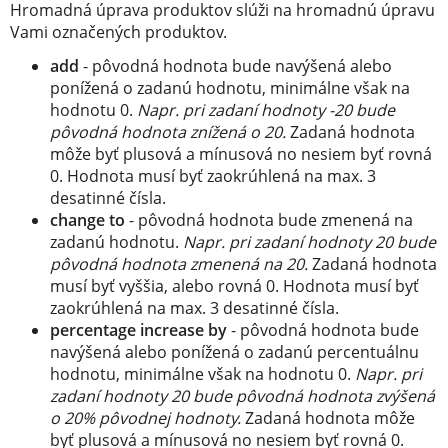
Hromadná úprava produktov slúži na hromadnú úpravu
Vami označených produktov.
add
- pôvodná hodnota bude navýšená alebo
ponížená o zadanú hodnotu, minimálne však na
hodnotu 0.
Napr. pri zadaní hodnoty -20 bude
pôvodná hodnota znížená o 20.
Zadaná hodnota
môže byť plusová a mínusová no nesiem byť rovná
0. Hodnota musí byť zaokrúhlená na max. 3
desatinné čísla.
change to
- pôvodná hodnota bude zmenená na
zadanú hodnotu.
Napr. pri zadaní hodnoty 20 bude
pôvodná hodnota zmenená na 20.
Zadaná hodnota
musí byť vyššia, alebo rovná 0. Hodnota musí byť
zaokrúhlená na max. 3 desatinné čísla.
percentage increase by
- pôvodná hodnota bude
navýšená alebo ponížená o zadanú percentuálnu
hodnotu, minimálne však na hodnotu 0.
Napr. pri
zadaní hodnoty 20 bude pôvodná hodnota zvýšená
o 20% pôvodnej hodnoty.
Zadaná hodnota môže
byť plusová a mínusová no nesiem byť rovná 0.