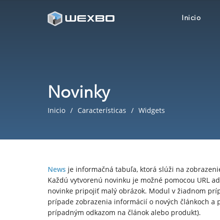
Inicio
Novinky
Inicio
Características
Widgets
News
je informačná tabuľa, ktorá slúži na zobrazeni
Každú vytvorenú novinku je možné pomocou URL adr
novinke pripojiť malý obrázok. Modul v žiadnom prí
prípade zobrazenia informácií o nových článkoch a p
prípadným odkazom na článok alebo produkt).