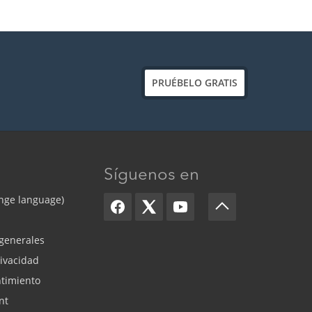
PRUÉBELO GRATIS
Síguenos en
nge language)
generales
rivacidad
timiento
nt