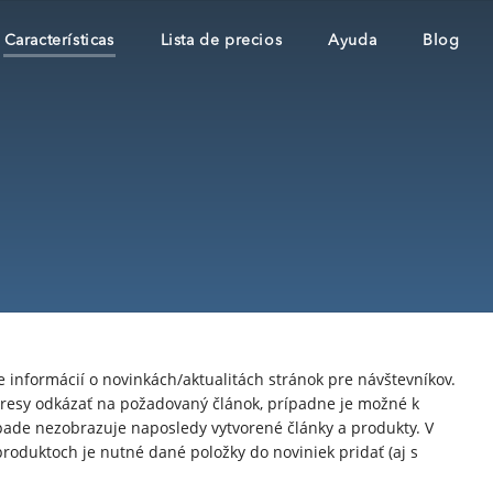
Características
Lista de precios
Ayuda
Blog
e informácií o novinkách/aktualitách stránok pre návštevníkov.
esy odkázať na požadovaný článok, prípadne je možné k
pade nezobrazuje naposledy vytvorené články a produkty. V
roduktoch je nutné dané položky do noviniek pridať (aj s