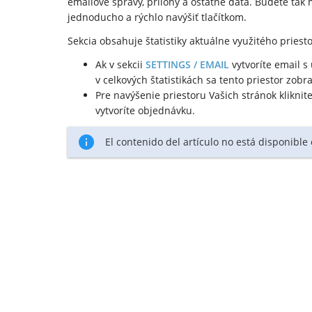
emailové správy, prílohy a ostatné dáta. Budete tak 
jednoducho a rýchlo navýšiť tlačítkom.
Sekcia obsahuje štatistiky aktuálne využitého priest
Ak v sekcii
SETTINGS / EMAIL
vytvoríte email s
v celkových štatistikách sa tento priestor zobra
Pre navýšenie priestoru Vašich stránok kliknite
vytvoríte objednávku.
El contenido del artículo no está disponible