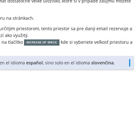
mať dostatočne veľké úložisko, ktoré si v prípade záujmu môžete
oru na stránkach.
 určitým priestorom, tento priestor sa pre daný email rezervuje a
zí ako využitý.
 na tlačítko
kde si vyberiete veľkosť priestoru a
INCREASE OF SPACE
 en el idioma
español
, sino solo en el idioma
slovenčina
.