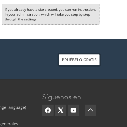
If you already have a site created, you can run instructions
in your administration, which will take you step by step
through the settings.
PRUÉBELO GRATIS
Síguenos en
nge language)
generales