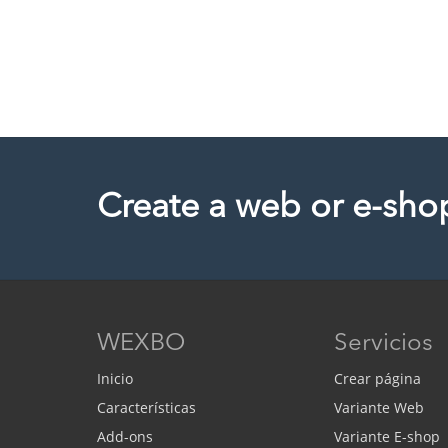
Create a web or e-sho
WEXBO
Servicios
Inicio
Crear página
Características
Variante Web
Add-ons
Variante E-shop