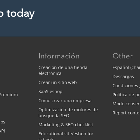
p today
Información
Other
Creación de una tienda
Español (cha
electrónica
Descargas
Crear un sitio web
Condiciones 
SaaS eshop
 Premium
Política de p
Cómo crear una empresa
Modo consen
Optimización de motores de
Report conte
búsqueda SEO
ios
Marketing & SEO checklist
API
Educational site/eshop for
schools