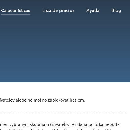
Características
Lista de precios
Ayuda
Blog
vateľov alebo ho možno zablokovať heslom.
zí len vybraným skupinám užívateľov. Ak daná položka nebude