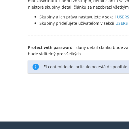
mať zaškrtnutú žiadnu zo skupín, detail článku sa z
niektoré skupiny, detail článku sa nezobrazí všetk
Skupiny a ich práva nastavujete v sekcii
USERS
Skupiny prideľujete užívateľom v sekcii
USERS 
Protect with password
- daný detail článku bude za
bude viditeľný pre všetkých.
El contenido del artículo no está disponible