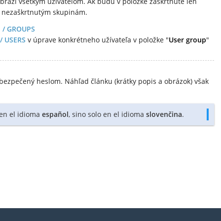
obrazí všetkým užívateľom. Ak budú v položke zaškrtnuté len
ým nezaškrtnutým skupinám.
 / GROUPS
/ USERS
v úprave konkrétneho užívateľa v položke "
User group
"
bezpečený heslom. Náhľad článku (krátky popis a obrázok) však
 en el idioma
español
, sino solo en el idioma
slovenčina
.