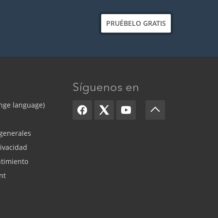
PRUÉBELO GRATIS
Síguenos en
nge language)
generales
rivacidad
timiento
nt