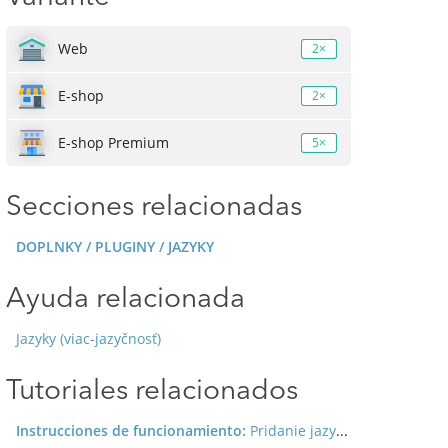
Web
2×
E-shop
2×
E-shop Premium
5×
Secciones relacionadas
DOPLNKY / PLUGINY / JAZYKY
Ayuda relacionada
Jazyky (viac-jazyčnosť)
Tutoriales relacionados
Instrucciones de funcionamiento:
Pridanie jazyka (multi-jayzčnosť)