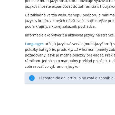
potešíte multi-jazyčnosti, ktorá dovoľuje využívať n
jazykov môžete expandovať do zahraničia s hocijako
Už základná verzia webu/eshopu podporuje minimálne
jazykov krajín, z ktorých návštevníci najčastejšie p
podľa krajiny, z ktorej zákazník pochádza.
Informácie ako vytvoriť a aktivovať jazyky na stránk
Languages
určujú jazykové verzie (multi-jazyčnosť) 
položky, kategórie, produkty, ...) v hornom panely 
požadovaný jazyk je možné položky prekladať. Prekl
rámikom. Jedná sa o manuálny preklad položiek, te
zobrazovať vo vybranom jazyku.
El contenido del artículo no está disponible