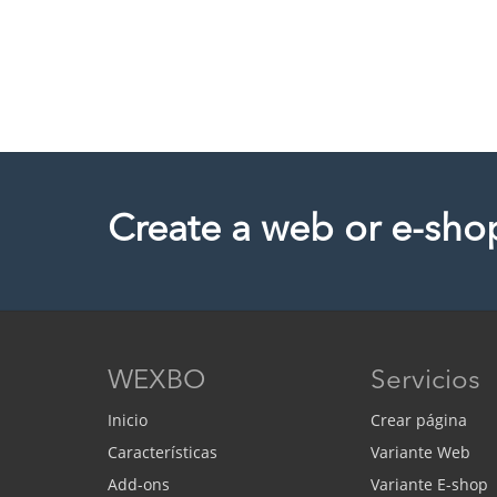
Create a web or e-sho
WEXBO
Servicios
Inicio
Crear página
Características
Variante Web
Add-ons
Variante E-shop