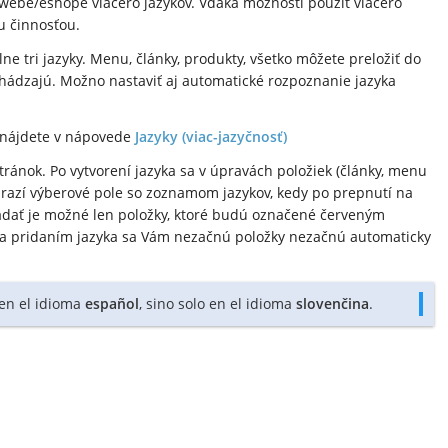
a webe/eshope viacero jazykov. Vďaka možnosti použiť viacero
u činnosťou.
 tri jazyky. Menu, články, produkty, všetko môžete preložiť do
richádzajú. Možno nastaviť aj automatické rozpoznanie jazyka
e nájdete v nápovede
Jazyky (viac-jazyčnosť)
stránok. Po vytvorení jazyka sa v úpravách položiek (články, menu
zobrazí výberové pole so zoznamom jazykov, kedy po prepnutí na
adať je možné len položky, ktoré budú označené červeným
da pridaním jazyka sa Vám nezačnú položky nezačnú automaticky
 en el idioma
español
, sino solo en el idioma
slovenčina
.