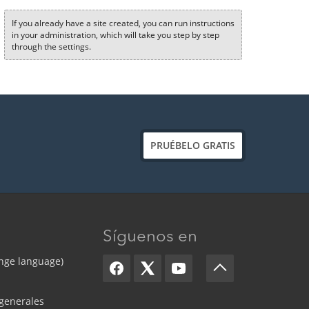
If you already have a site created, you can run instructions
in your administration, which will take you step by step
through the settings.
PRUÉBELO GRATIS
Síguenos en
nge language)
generales