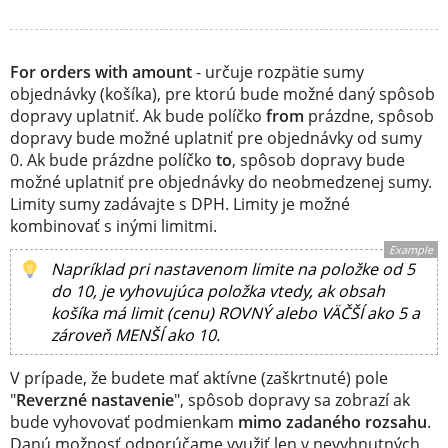
For orders with amount
- určuje rozpätie sumy
objednávky (košíka), pre ktorú bude možné daný spôsob
dopravy uplatniť. Ak bude políčko
from
prázdne, spôsob
dopravy bude možné uplatniť pre objednávky od sumy
0. Ak bude prázdne políčko
to
, spôsob dopravy bude
možné uplatniť pre objednávky do neobmedzenej sumy.
Limity sumy zadávajte s DPH. Limity je možné
kombinovať s inými limitmi.
Example
Napríklad pri nastavenom limite na položke od 5
do 10, je vyhovujúca položka vtedy, ak obsah
košíka má limit (cenu) ROVNÝ alebo VÄČŠÍ ako 5 a
zároveň MENŠÍ ako 10.
V prípade, že budete mať aktívne (zaškrtnuté) pole
"
Reverzné nastavenie
", spôsob dopravy sa zobrazí ak
bude vyhovovať podmienkam
mimo zadaného rozsahu
.
Danú možnosť odporúčame využiť len v nevyhnutných