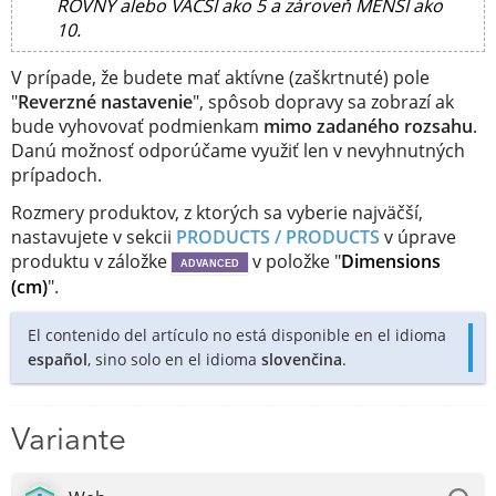
ROVNÝ alebo VÄČŠÍ ako 5 a zároveň MENŠÍ ako
10.
V prípade, že budete mať aktívne (zaškrtnuté) pole
"
Reverzné nastavenie
", spôsob dopravy sa zobrazí ak
bude vyhovovať podmienkam
mimo zadaného rozsahu
.
Danú možnosť odporúčame využiť len v nevyhnutných
prípadoch.
Rozmery produktov, z ktorých sa vyberie najväčší,
nastavujete v sekcii
PRODUCTS / PRODUCTS
v úprave
produktu v záložke
v položke "
Dimensions
ADVANCED
(cm)
".
El contenido del artículo no está disponible en el idioma
español
, sino solo en el idioma
slovenčina
.
Variante