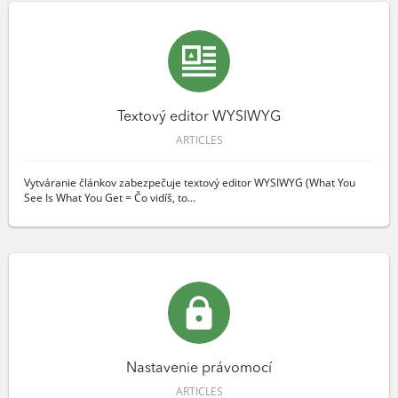
Textový editor WYSIWYG
ARTICLES
Vytváranie článkov zabezpečuje textový editor WYSIWYG (What You
See Is What You Get = Čo vidíš, to...
Nastavenie právomocí
ARTICLES