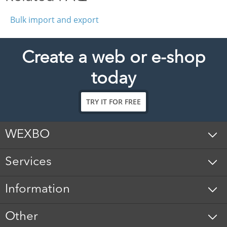
Bulk import and export
Create a web or e-shop
today
TRY IT FOR FREE
WEXBO
Services
Information
Other