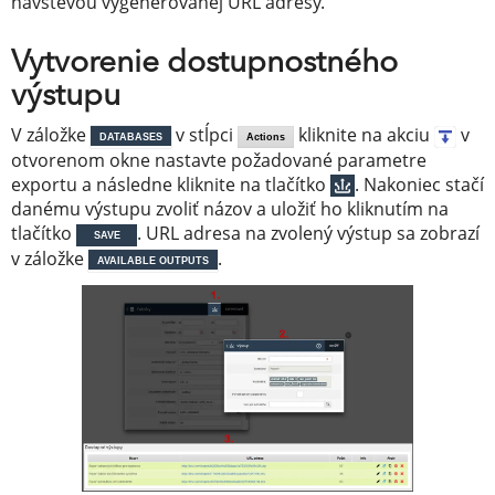
návštevou vygenerovanej URL adresy.
Vytvorenie dostupnostného
výstupu
V záložke
v stĺpci
kliknite na akciu
v
DATABASES
Actions
otvorenom okne nastavte požadované parametre
exportu a následne kliknite na tlačítko
. Nakoniec stačí
danému výstupu zvoliť názov a uložiť ho kliknutím na
tlačítko
. URL adresa na zvolený výstup sa zobrazí
SAVE
v záložke
.
AVAILABLE OUTPUTS