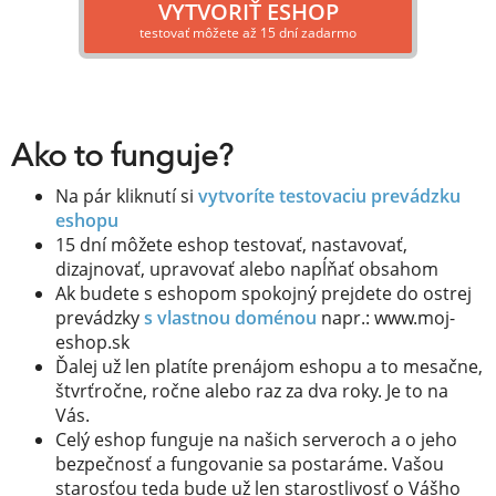
VYTVORIŤ ESHOP
testovať môžete až 15 dní zadarmo
Ako to funguje?
Na pár kliknutí si
vytvoríte testovaciu prevádzku
eshopu
15 dní môžete eshop testovať, nastavovať,
dizajnovať, upravovať alebo napĺňať obsahom
Ak budete s eshopom spokojný prejdete do ostrej
prevádzky
s vlastnou doménou
napr.: www.moj-
eshop.sk
Ďalej už len platíte prenájom eshopu a to mesačne,
štvrťročne, ročne alebo raz za dva roky. Je to na
Vás.
Celý eshop funguje na našich serveroch a o jeho
bezpečnosť a fungovanie sa postaráme. Vašou
starosťou teda bude už len starostlivosť o Vášho