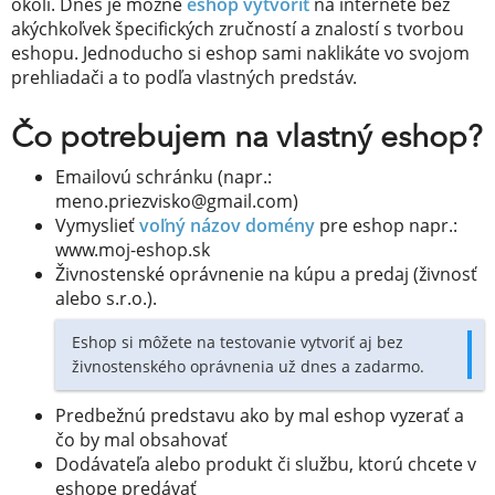
okolí. Dnes je možné
eshop vytvoriť
na internete bez
akýchkoľvek špecifických zručností a znalostí s tvorbou
eshopu. Jednoducho si eshop sami naklikáte vo svojom
prehliadači a to podľa vlastných predstáv.
Čo potrebujem na vlastný eshop?
Emailovú schránku (napr.:
meno.priezvisko@gmail.com)
Vymyslieť
voľný názov domény
pre eshop napr.:
www.moj-eshop.sk
Živnostenské oprávnenie na kúpu a predaj (živnosť
alebo s.r.o.).
Eshop si môžete na testovanie vytvoriť aj bez
živnostenského oprávnenia už dnes a zadarmo.
Predbežnú predstavu ako by mal eshop vyzerať a
čo by mal obsahovať
Dodávateľa alebo produkt či službu, ktorú chcete v
eshope predávať