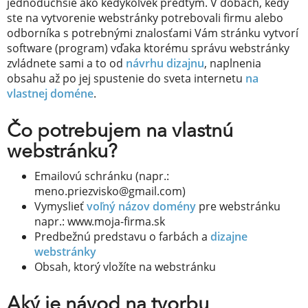
jednoduchšie ako kedykoľvek predtým. V dobách, kedy
ste na vytvorenie webstránky potrebovali firmu alebo
odborníka s potrebnými znalosťami Vám stránku vytvorí
software (program) vďaka ktorému správu webstránky
zvládnete sami a to od
návrhu dizajnu
, naplnenia
obsahu až po jej spustenie do sveta internetu
na
vlastnej doméne
.
Čo potrebujem na vlastnú
webstránku?
Emailovú schránku (napr.:
meno.priezvisko@gmail.com)
Vymyslieť
voľný názov domény
pre webstránku
napr.: www.moja-firma.sk
Predbežnú predstavu o farbách a
dizajne
webstránky
Obsah, ktorý vložíte na webstránku
Aký je návod na tvorbu