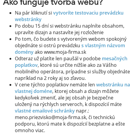
Ako funguje tvorba webu?
Na pár kliknutí si
vytvoríte testovaciu prevádzku
webstránky
Po dobu 15 dní si webstránku naplníte obsahom,
upravíte dizajn a nastavíte jej rozloženie
Po tom, čo budete s vytvoreným webom spokojný
objednáte si ostrú prevádzku
s vlastným názvom
domény
ako www.moja-firma.sk
Odteraz už platíte len paušál v podobe
mesačných
poplatkov
, ktoré sú určite nižšie ako za Vášho
mobilného operátora, prípadne si služby objednáte
napríklad na 2 roky aj so zľavou.
V cene týchto poplatkov nemáte len
webstránku na
vlastnej doméne
, ktorej obsah a dizajn môžete
kedykoľvek zmeniť, ale jej obsah je bezpečne
uložený na rýchlych serveroch, k dispozícií máte
vlastné emailové schránky
napr.:
meno.priezvisko@moja-firma.sk, či technickú
podporu, ktorú mate k dispozícií bezplatne a ešte
omnoho viac.