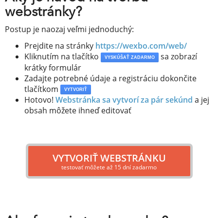
webstránky?
Postup je naozaj veľmi jednoduchý:
Prejdite na stránky
https://wexbo.com/web/
Kliknutím na tlačítko
sa zobrazí
VYSKÚŠAŤ ZADARMO
krátky formulár
Zadajte potrebné údaje a registráciu dokončite
tlačítkom
VYTVORIŤ
Hotovo!
Webstránka sa vytvorí za pár sekúnd
a jej
obsah môžete ihneď editovať
VYTVORIŤ WEBSTRÁNKU
testovať môžete až 15 dní zadarmo