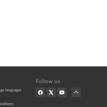
Follow us
nge language)
nditions