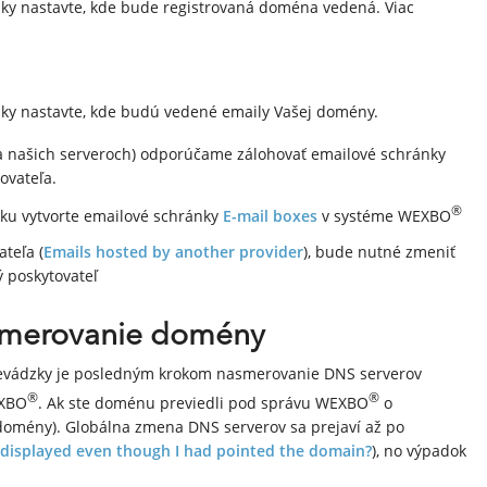
zky nastavte, kde bude registrovaná doména vedená. Viac
zky nastavte, kde budú vedené emaily Vašej domény.
 našich serveroch) odporúčame zálohovať emailové schránky
ovateľa.
®
ku vytvorte emailové schránky
E-mail boxes
v systéme WEXBO
teľa (
Emails hosted by another provider
), bude nutné zmeniť
 poskytovateľ
asmerovanie domény
 prevádzky je posledným krokom nasmerovanie DNS serverov
®
®
EXBO
. Ak ste doménu previedli pod správu WEXBO
o
omény). Globálna zmena DNS serverov sa prejaví až po
displayed even though I had pointed the domain?
), no výpadok