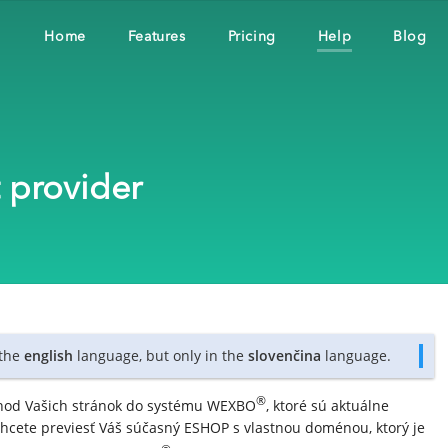
Home
Features
Pricing
Help
Blog
 provider
 the
english
language, but only in the
slovenčina
language.
®
chod Vašich stránok do systému WEXBO
, ktoré sú aktuálne
hcete previesť Váš súčasný ESHOP s vlastnou doménou, ktorý je