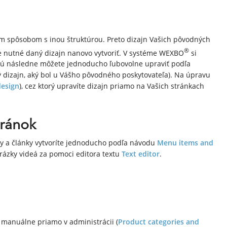
ým spôsobom s inou štruktúrou. Preto dizajn Vašich pôvodných
®
e nutné daný dizajn nanovo vytvoriť. V systéme WEXBO
si
orú následne môžete jednoducho ľubovolne upraviť podľa
ý dizajn, aký bol u Vášho pôvodného poskytovateľa). Na úpravu
design
), cez ktorý upravíte dizajn priamo na Vašich stránkach
tránok
ky a články vytvoríte jednoducho podľa návodu
Menu items and
brázky videá za pomoci editora textu
Text editor
.
 manuálne priamo v administrácii (
Product categories and