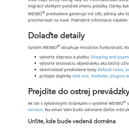
migrácií všetkých položiek (menu položky, články, k
®
WEXBO
predvolene generuje iné URL adresy ako V
presmerovať na nové. Podrobné informácie nájdete
Dolaďte detaily
®
Systém WEXBO
obsahuje množstvo funkcionalít, k
vytvorte dopravu a platbu
Shipping and paym
vytvorte testovaciu objednávku ako bežný užíva
skontrolovať predvolené texty
Default texts, 
pridajte doplnky
Add-ons, modules, plugins a
Prejdite do ostrej prevádzk
®
Ak ste s vytvorenými stránkami v systéme WEXBO
s
version
. Na email Vám budú odoslané ďalšie inštruk
Určite, kde bude vedená doména