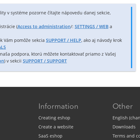
ity v systéme pozorne čítajte nápovedu danej sekcie,
strácie (
Access to administration
/:
SETTINGS / WEB
a
nok Vám pomôže sekcia
SUPPORT / HELP
, ako aj návody krok
ALS
aša podpora, ktorú môžete kontaktovať priamo z Vašej
on
) v sekcii
SUPPORT / SUPPORT
Information
Other
Creating eshop
English (cha
Create a website
Downloads
SaaS eshop
Terms and co