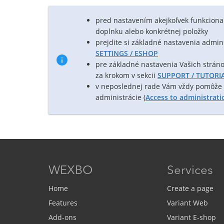
pred nastavením akejkoľvek funkcional
doplnku alebo konkrétnej položky
prejdite si základné nastavenia admini
SETTINGS / ESHOP
pre základné nastavenia Vašich strá
za krokom v sekcii
SUPPORT / TUTORI
v neposlednej rade Vám vždy pomôže n
administrácie (
Access to administrati
WEXBO
Services
Home
Create a page
Features
Variant Web
Add-ons
Variant E-shop