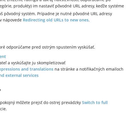
ategórie, produkty) im nastaviť pôvodné URL adresy, keďže systéme
áš pôvodný systém. Prípadne je nutné pôvodné URL adresy
 v nápovede
Redirecting old URLs to new ones
.
toré odporúčame pred ostrým spustením vyskúšať.
ent
teľ a vyskúšajte ju skompletizovať
expressions and translations
na stránke a notifikačných emailoch
nd external services
y
pokojný môžete prejsť do ostrej prevádzky
Switch to full
cie.