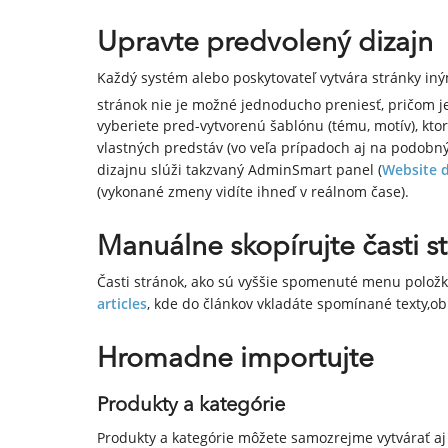
Upravte predvolený dizajn
Každý systém alebo poskytovateľ vytvára stránky in
stránok nie je možné jednoducho preniesť, pričom j
vyberiete pred-vytvorenú šablónu (tému, motív), kt
vlastných predstáv (vo veľa prípadoch aj na podobn
dizajnu slúži takzvaný AdminSmart panel (
Website 
(vykonané zmeny vidíte ihneď v reálnom čase).
Manuálne skopírujte časti s
Časti stránok, ako sú vyššie spomenuté menu polož
articles
, kde do článkov vkladáte spomínané texty,o
Hromadne importujte
Produkty a kategórie
Produkty a kategórie môžete samozrejme vytvárať aj