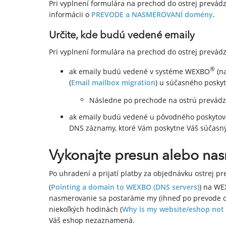
Pri vyplnení formulára na prechod do ostrej prevád
informácii o
PREVODE a NASMEROVANÍ domény
.
Určite, kde budú vedené emaily
Pri vyplnení formulára na prechod do ostrej prevád
®
ak emaily budú vedené v systéme WEXBO
(na
(
Email mailbox migration
) u súčasného poskyt
Následne po prechode na ostrú prevádz
ak emaily budú vedené u pôvodného poskytova
DNS záznamy, ktoré Vám poskytne Váš súčasný
Vykonajte presun alebo n
Po uhradení a prijatí platby za objednávku ostrej
(
Pointing a domain to WEXBO (DNS servers)
) na W
nasmerovanie sa postaráme my (ihneď po prevode d
niekoľkých hodinách (
Why is my website/eshop not 
Váš eshop nezaznamená.