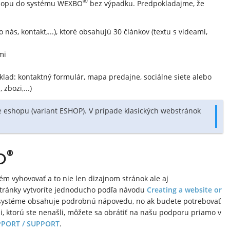
®
eshopu do systému WEXBO
bez výpadku. Predpokladajme, že
ás, kontakt,...), ktoré obsahujú 30 článkov (textu s videami,
mi
klad: kontaktný formulár, mapa predajne, sociálne siete alebo
zbozi,...)
e eshopu (variant ESHOP). V prípade klasických webstránok
®
O
ém vyhovovať a to nie len dizajnom stránok ale aj
 stránky vytvoríte jednoducho podľa návodu
Creating a website or
 v systéme obsahuje podrobnú nápovedu, no ak budete potrebovať
ii, ktorú ste nenašli, môžete sa obrátiť na našu podporu priamo v
PORT / SUPPORT
.