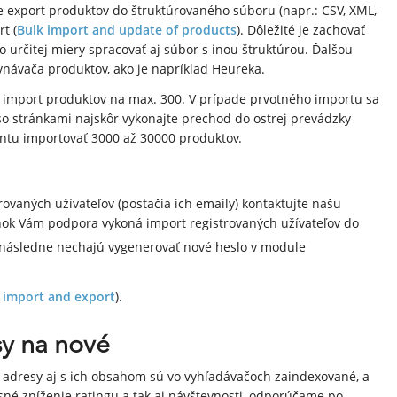
e export produktov do štruktúrovaného súboru (napr.: CSV, XML,
t (
Bulk import and update of products
). Dôležité je zachovať
určitej miery spracovať aj súbor s inou štruktúrou. Ďalšou
návača produktov, ako je napríklad Heureka.
e import produktov na max. 300. V prípade prvotného importu sa
so stránkami najskôr vykonajte prechod do ostrej prevádzky
antu importovať 3000 až 30000 produktov.
ovaných užívateľov (postačia ich emaily) kontaktujte našu
ok Vám podpora vykoná import registrovaných užívateľov do
ch následne nechajú vygenerovať nové heslo v module
 import and export
).
sy na nové
 adresy aj s ich obsahom sú vo vyhľadávačoch zaindexované, a
asné zníženie ratingu a tak aj návštevnosti, odporúčame po