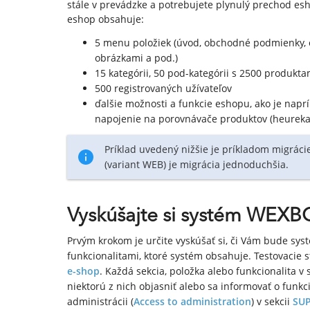
stále v prevádzke a potrebujete plynulý prechod 
eshop obsahuje:
5 menu položiek (úvod, obchodné podmienky, o n
obrázkami a pod.)
15 kategórii, 50 pod-kategórii s 2500 produkta
500 registrovaných užívateľov
ďalšie možnosti a funkcie eshopu, ako je naprí
napojenie na porovnávače produktov (heureka, 
Príklad uvedený nižšie je príkladom migráci
(variant WEB) je migrácia jednoduchšia.
Vyskúšajte si systém WEXB
Prvým krokom je určite vyskúšať si, či Vám bude syst
funkcionalitami, ktoré systém obsahuje. Testovacie
e-shop
. Každá sekcia, položka alebo funkcionalita
niektorú z nich objasniť alebo sa informovať o funkc
administrácii (
Access to administration
) v sekcii
SUP