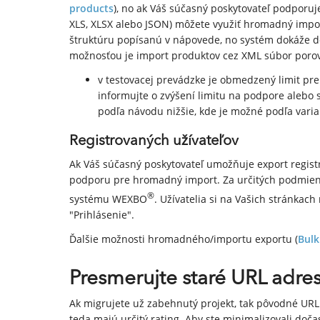
products
), no ak Váš súčasný poskytovateľ podporuj
XLS, XLSX alebo JSON) môžete využiť hromadný impor
štruktúru popísanú v nápovede, no systém dokáže do 
možnosťou je import produktov cez XML súbor porov
v testovacej prevádzke je obmedzený limit pr
informujte o zvýšení limitu na podpore alebo 
podľa návodu nižšie, kde je možné podľa vari
Registrovaných užívateľov
Ak Váš súčasný poskytovateľ umožňuje export registr
podporu pre hromadný import. Za určitých podmien
®
systému WEXBO
. Užívatelia si na Vašich stránka
"Prihlásenie".
Ďalšie možnosti hromadného/importu exportu (
Bulk
Presmerujte staré URL adre
Ak migrujete už zabehnutý projekt, tak pôvodné URL
teda majú určitý rating. Aby ste minimalizovali doč