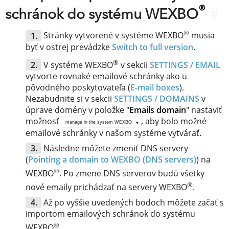
®
schránok do systému WEXBO
#
®
Stránky vytvorené v systéme WEXBO
musia
byť v ostrej prevádzke
Switch to full version
.
®
V systéme WEXBO
v sekcii
SETTINGS / EMAIL
vytvorte rovnaké emailové schránky ako u
pôvodného poskytovateľa (
E-mail boxes
).
Nezabudnite si v sekcii
SETTINGS / DOMAINS
v
úprave domény v položke "
Emails domain
" nastaviť
možnosť
, aby bolo možné
manage in the system WEXBO
emailové schránky v našom systéme vytvárať.
Následne môžete zmeniť DNS servery
(
Pointing a domain to WEXBO (DNS servers)
) na
®
WEXBO
. Po zmene DNS serverov budú všetky
®
nové emaily prichádzať na servery WEXBO
.
Až po vyššie uvedených bodoch môžete začať s
importom emailových schránok do systému
®
WEXBO
.