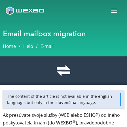
Email mailbox migration
Home
Help
E-mail
The content of the article is not available in the
english
language, but only in the
slovenčina
language.
Ak presúvate svoje služby (WEB alebo ESHOP) od iného
®
poskytovateľa k nám (do
WEXBO
), pravdepodobne