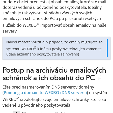
budete chcieť preniesť aj obsah emailov, ktoré ste mali
doteraz vedené u pôvodného poskytovateľa. Ideálny
spôsob je tak vytvoriť si zálohu všetkých svojich
emailových schránok do PC a po presunutí všetkých
®
služieb do WEXBO
importovať obsah emailov na naše
servery.
Návod môžete využiť aj v prípade, že emaily migrujete zo
®
systému WEXBO
k inému poskytovateľovi (len zameníte
údaje aktuálneho poskytovateľa za nového)
Postup na archiváciu emailových
schránok a ich obsahu do PC
#
Ešte pred nasmerovaním DNS serverov domény
(
Pointing a domain to WEXBO (DNS servers)
) na systém
®
WEXBO
si zálohujte svoje emailové schránky, ktoré sú
vedené u pôvodného poskytovateľa: