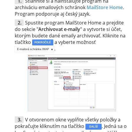
Stiahnite si a nainštalujte program na
archiváciu emailových schránok
MailStore Home
.
Program podporuje aj český jazyk.
Spustite program MailStore Home a prejdite
do sekcie "
Archivovat e-maily
" a vytvorte si účet,
ktorým budete dané emaily archivovať. Kliknite na
tlačítko
a vyberte možnosť
POKROČILÉ
.
E-mailová schránka IMAP
V otvorenom okne vyplňte všetky položky a
pokračujte kliknutím na tlačítko
. Jedná sa o
DALŠÍ