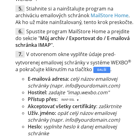
Stiahnite si a nainštalujte program na
archiváciu emailových schránok
MailStore Home
.
Ak ho už máte nainštalovaný, tento krok preskočte.
Spustite program MailStore Home a prejdite
do sekcie "
Můj archiv / Exportovat do / E-mailová
schránka IMAP
".
V otvorenom okne vyplňte údaje pred-
®
vytvorenej emailovej schránky v systéme WEXBO
a pokračujte kliknutím na tlačítko
.
DALŠÍ
E-mailová adresa:
celý názov emailovej
schránky (napr. info@yourdomain.com)
Hostitel:
zadajte "imap.wexbo.com"
Přístup přes:
IMAP-SSL
Akceptovať všetky certifikáty
:
zaškrtnite
Užív. jméno:
opäť celý názov emailovej
schránky (napr. info@yourdomain.com)
Heslo:
vyplníte heslo k danej emailovej
schránke