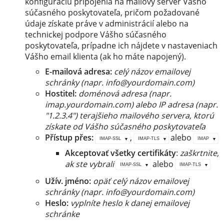
konfiguráciu pripojenia na mailový server Vášho
súčasného poskytovateľa, pričom požadované
údaje získate práve v administrácií alebo na
technickej podpore Vášho súčasného
poskytovateľa, prípadne ich nájdete v nastaveniach
Vášho email klienta (ak ho máte napojený).
E-mailová adresa:
celý názov emailovej
schránky (napr. info@yourdomain.com)
Hostitel:
doménová adresa (napr.
imap.yourdomain.com) alebo IP adresa (napr.
"1.2.3.4") terajšieho mailového servera, ktorú
získate od Vášho súčasného poskytovateľa
Přístup přes:
,
alebo
IMAP-SSL
IMAP-TLS
IMAP
Akceptovať všetky certifikáty
:
zaškrtnite,
ak ste vybrali
alebo
IMAP-SSL
IMAP-TLS
Užív. jméno:
opäť celý názov emailovej
schránky (napr. info@yourdomain.com)
Heslo:
vyplníte heslo k danej emailovej
schránke