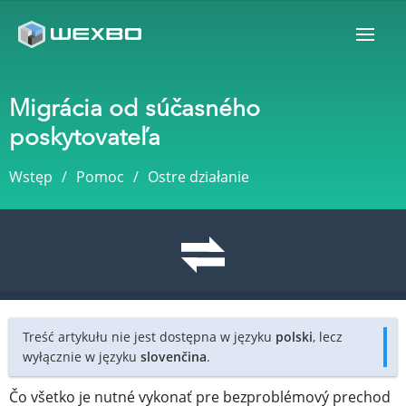
Migrácia od súčasného
poskytovateľa
Wstęp
Pomoc
Ostre działanie
Treść artykułu nie jest dostępna w języku
polski
, lecz
wyłącznie w języku
slovenčina
.
Čo všetko je nutné vykonať pre bezproblémový prechod