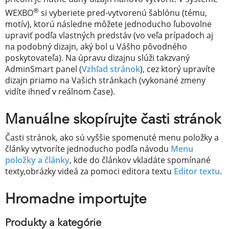
®
WEXBO
si vyberiete pred-vytvorenú šablónu (tému,
motív), ktorú následne môžete jednoducho ľubovolne
upraviť podľa vlastných predstáv (vo veľa prípadoch aj
na podobný dizajn, aký bol u Vášho pôvodného
poskytovateľa). Na úpravu dizajnu slúži takzvaný
AdminSmart panel (
Vzhľad stránok
), cez ktorý upravíte
dizajn priamo na Vašich stránkach (vykonané zmeny
vidíte ihneď v reálnom čase).
Manuálne skopírujte časti stránok
Časti stránok, ako sú vyššie spomenuté menu položky a
články vytvoríte jednoducho podľa návodu
Menu
položky a články
, kde do článkov vkladáte spomínané
texty,obrázky videá za pomoci editora textu
Editor textu
.
Hromadne importujte
Produkty a kategórie