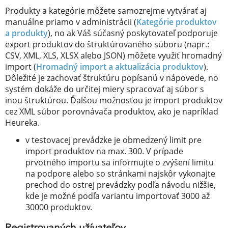
Produkty a kategórie môžete samozrejme vytvárať aj
manuálne priamo v administrácii (
Kategórie produktov
a produkty
), no ak Váš súčasný poskytovateľ podporuje
export produktov do štruktúrovaného súboru (napr.:
CSV, XML, XLS, XLSX alebo JSON) môžete využiť hromadný
import (
Hromadný import a aktualizácia produktov
).
Dôležité je zachovať štruktúru popísanú v nápovede, no
systém dokáže do určitej miery spracovať aj súbor s
inou štruktúrou. Ďalšou možnosťou je import produktov
cez XML súbor porovnávača produktov, ako je napríklad
Heureka.
v testovacej prevádzke je obmedzený limit pre
import produktov na max. 300. V prípade
prvotného importu sa informujte o zvýšení limitu
na podpore alebo so stránkami najskôr vykonajte
prechod do ostrej prevádzky podľa návodu nižšie,
kde je možné podľa variantu importovať 3000 až
30000 produktov.