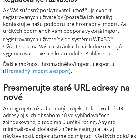
Registrovaných užívateľov
Ak Váš súčasný poskytovateľ umožňuje export
registrovaných užívateľov (postačia ich emaily)
kontaktujte našu podporu pre hromadný import. Za
určitých podmienok Vám podpora vykoná import
®
registrovaných užívateľov do systému WEXBO
.
Užívatelia si na Vašich stránkach následne nechajú
vygenerovať nové heslo v module "Prihlásenie".
Ďalšie možnosti hromadného/importu exportu
(
Hromadný import a export
).
Presmerujte staré URL adresy na
nové
Ak migrujete už zabehnutý projekt, tak pôvodné URL
adresy aj s ich obsahom sú vo vyhľadávačoch
zaindexované, a teda majú určitý rating. Aby ste
minimalizovali dočasné zníženie ratingu a tak aj
návštevnosti, odporúčame po migrácií všetkých položiek