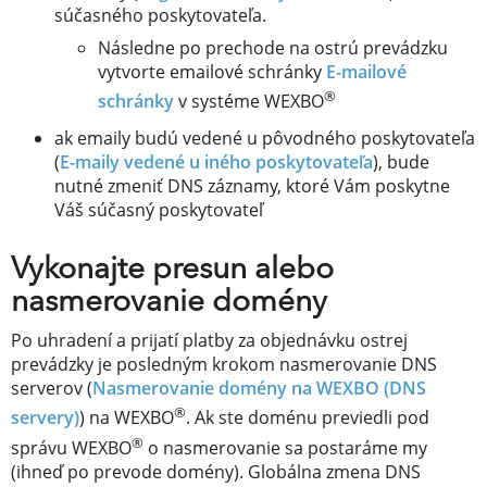
súčasného poskytovateľa.
Následne po prechode na ostrú prevádzku
vytvorte emailové schránky
E-mailové
®
schránky
v systéme WEXBO
ak emaily budú vedené u pôvodného poskytovateľa
(
E-maily vedené u iného poskytovateľa
), bude
nutné zmeniť DNS záznamy, ktoré Vám poskytne
Váš súčasný poskytovateľ
Vykonajte presun alebo
nasmerovanie domény
Po uhradení a prijatí platby za objednávku ostrej
prevádzky je posledným krokom nasmerovanie DNS
serverov (
Nasmerovanie domény na WEXBO (DNS
®
servery)
) na WEXBO
. Ak ste doménu previedli pod
®
správu WEXBO
o nasmerovanie sa postaráme my
(ihneď po prevode domény). Globálna zmena DNS