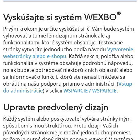
®
Vyskúšajte si systém WEXBO
Prvým krokom je určite vyskúšať si, či Vám bude systém
vyhovovať a to nie len dizajnom stránok ale aj
funkcionalitami, ktoré systém obsahuje. Testovacie
stránky vytvoríte jednoducho podľa návodu
Vytvorenie
webstránky alebo e-shopu
. Každá sekcia, položka alebo
funkcionalita v systéme obsahuje podrobnú nápovedu,
no ak budete potrebovať niektorú z nich objasniť alebo
sa informovať o funkcii, ktorú ste nenašli, môžete sa
obrátiť na našu podporu priamo v administrácii (
Vstup
do administrácie
) v sekcii
WSPARCIE / WSPARCIE
.
Upravte predvolený dizajn
Každý systém alebo poskytovateľ vytvára stránky iným
spôsobom s inou štruktúrou. Preto dizajn Vašich
pôvodných stránok nie je možné jednoducho preniesť,
pričom je nutné daný dizajn nanovo vytvoriť. V systéme