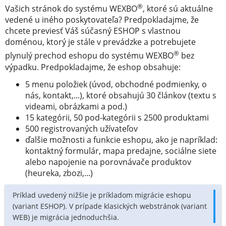
®
Vašich stránok do systému WEXBO
, ktoré sú aktuálne
vedené u iného poskytovateľa? Predpokladajme, že
chcete previesť Váš súčasný ESHOP s vlastnou
doménou, ktorý je stále v prevádzke a potrebujete
®
plynulý prechod eshopu do systému WEXBO
bez
výpadku. Predpokladajme, že eshop obsahuje:
5 menu položiek (úvod, obchodné podmienky, o
nás, kontakt,...), ktoré obsahujú 30 článkov (textu s
videami, obrázkami a pod.)
15 kategórii, 50 pod-kategórii s 2500 produktami
500 registrovaných užívateľov
ďalšie možnosti a funkcie eshopu, ako je napríklad:
kontaktný formulár, mapa predajne, sociálne siete
alebo napojenie na porovnávače produktov
(heureka, zbozi,...)
Príklad uvedený nižšie je príkladom migrácie eshopu
(variant ESHOP). V prípade klasických webstránok (variant
WEB) je migrácia jednoduchšia.