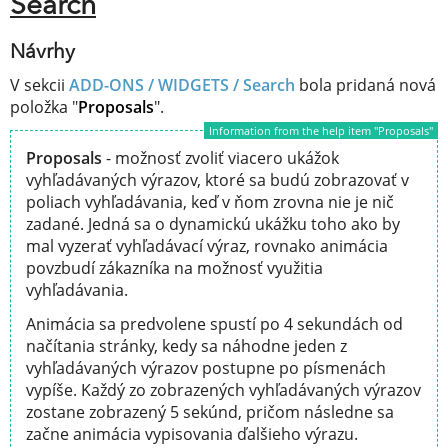
Search
Návrhy
V sekcii
ADD-ONS / WIDGETS /
Search
bola pridaná nová
položka "
Proposals
".
Information from the help item "Proposals"
Proposals
- možnosť zvoliť viacero ukážok
vyhľadávaných výrazov, ktoré sa budú zobrazovať v
poliach vyhľadávania, keď v ňom zrovna nie je nič
zadané. Jedná sa o dynamickú ukážku toho ako by
mal vyzerať vyhľadávací výraz, rovnako animácia
povzbudí zákazníka na možnosť využitia
vyhľadávania.
Animácia sa predvolene spustí po 4 sekundách od
načítania stránky, kedy sa náhodne jeden z
vyhľadávaných výrazov postupne po písmenách
vypíše. Každý zo zobrazených vyhľadávaných výrazov
zostane zobrazený 5 sekúnd, pričom následne sa
začne animácia vypisovania ďalšieho výrazu.