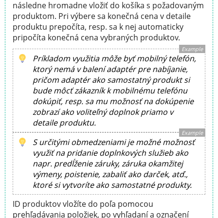
následne hromadne vložiť do košíka s požadovaným
produktom. Pri výbere sa konečná cena v detaile
produktu prepočíta, resp. sa k nej automaticky
pripočíta konečná cena vybraných produktov.
Example
Príkladom využitia môže byť mobilný telefón,
ktorý nemá v balení adaptér pre nabíjanie,
pričom adaptér ako samostatný produkt si
bude môcť zákazník k mobilnému telefónu
dokúpiť, resp. sa mu možnosť na dokúpenie
zobrazí ako voliteľný doplnok priamo v
detaile produktu.
Example
S určitými obmedzeniami je možné možnosť
využiť na pridanie doplnkových služieb ako
napr. predĺženie záruky, záruka okamžitej
výmeny, poistenie, zabaliť ako darček, atď.,
ktoré si vytvoríte ako samostatné produkty.
ID produktov vložíte do poľa pomocou
prehľadávania položiek, po vyhľadaní a označení