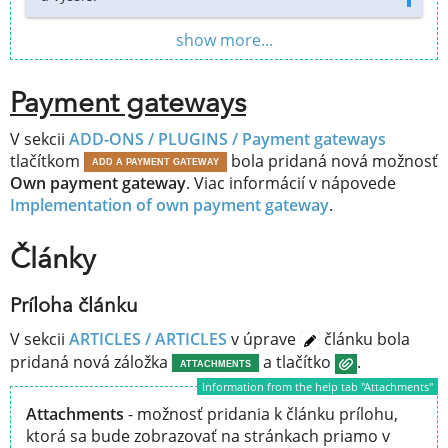
show more...
Payment gateways
V sekcii
ADD-ONS / PLUGINS /
Payment gateways
tlačítkom
bola pridaná nová možnosť
ADD A PAYMENT GATEWAY
Own payment gateway
. Viac informácií v nápovede
Implementation of own payment gateway
.
Články
Príloha článku
V sekcii
ARTICLES / ARTICLES
v úprave
článku bola
pridaná nová záložka
a tlačítko
.
ATTACHMENTS
Information from the help tab "Attachments"
Attachments
- možnosť pridania k článku prílohu,
ktorá sa bude zobrazovať na stránkach priamo v