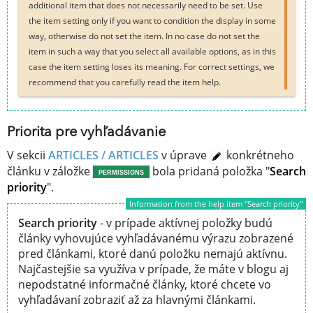
additional item that does not necessarily need to be set. Use
the item setting only if you want to condition the display in some
way, otherwise do not set the item. In no case do not set the
item in such a way that you select all available options, as in this
case the item setting loses its meaning. For correct settings, we
recommend that you carefully read the item help.
Priorita pre vyhľadávanie
V sekcii
ARTICLES / ARTICLES
v úprave
konkrétneho
článku v záložke
bola pridaná položka "
Search
PERMISSIONS
priority
".
Information from the help item "Search priority"
Search priority
- v prípade aktívnej položky budú
články vyhovujúce vyhľadávanému výrazu zobrazené
pred článkami, ktoré danú položku nemajú aktívnu.
Najčastejšie sa využíva v prípade, že máte v blogu aj
nepodstatné informačné články, ktoré chcete vo
vyhľadávaní zobraziť až za hlavnými článkami.