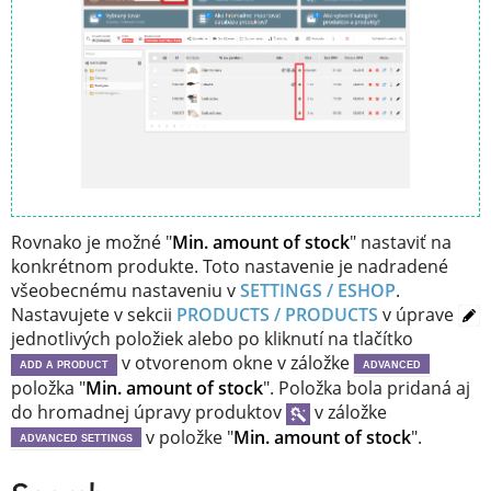
Rovnako je možné "
Min. amount of stock
" nastaviť na
konkrétnom produkte. Toto nastavenie je nadradené
všeobecnému nastaveniu v
SETTINGS / ESHOP
.
Nastavujete v sekcii
PRODUCTS / PRODUCTS
v úprave
jednotlivých položiek alebo po kliknutí na tlačítko
v otvorenom okne v záložke
ADD A PRODUCT
ADVANCED
položka "
Min. amount of stock
". Položka bola pridaná aj
do hromadnej úpravy produktov
v záložke
v položke "
Min. amount of stock
".
ADVANCED SETTINGS