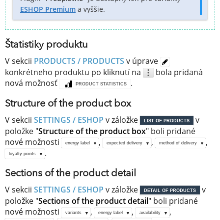
ESHOP Premium
a vyššie.
Štatistiky produktu
V sekcii
PRODUCTS / PRODUCTS
v úprave
konkrétneho produktu po kliknutí na
bola pridaná
nová možnosť
.
PRODUCT STATISTICS
Structure of the product box
V sekcii
SETTINGS / ESHOP
v záložke
v
LIST OF PRODUCTS
položke "
Structure of the product box
" boli pridané
nové možnosti
,
,
,
energy label
expected delivery
method of delivery
.
loyalty points
Sections of the product detail
V sekcii
SETTINGS / ESHOP
v záložke
v
DETAIL OF PRODUCTS
položke "
Sections of the product detail
" boli pridané
nové možnosti
,
,
,
variants
energy label
availability