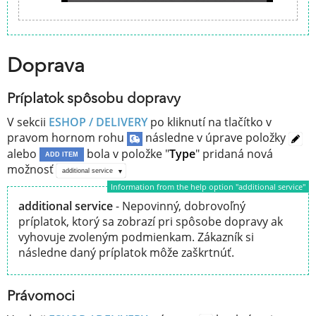
Doprava
Príplatok spôsobu dopravy
V sekcii
ESHOP / DELIVERY
po kliknutí na tlačítko v
pravom hornom rohu
následne v úprave položky
alebo
bola v položke "
Type
" pridaná nová
ADD ITEM
možnosť
additional service
Information from the help option "additional service"
additional service
- Nepovinný, dobrovoľný
príplatok, ktorý sa zobrazí pri spôsobe dopravy ak
vyhovuje zvoleným podmienkam. Zákazník si
následne daný príplatok môže zaškrtnúť.
Právomoci