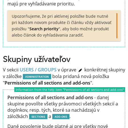
majú pre vyhľadávanie prioritu.
Upozorňujeme, že pri aktívnej položke bude nutné
pri každom novom produkte či článku vždy aktivovať
položku "
Search priority
", aby bolo možné produkt
alebo článok do vyhľadávania zaradiť.
Skupiny užívateľov
V sekcii
USERS / GROUPS
v úprave
konkrétnej skupiny
v záložke
bola pridaná nová položka
ADMINISTRATION
"
Permissions of all sections and add-ons
".
Information from the help item "Permissions of all sections and add-ons"
Permissions of all sections and add-ons
- danej
skupine povolíte všetky právomoci všetkých sekcií a
doplnkov, resp. tých, ktoré sa nachádzajú v
záložkách
a
.
SECTIONS
ADD-ONS
Dané povolenie bude platné aj pre všetky nové