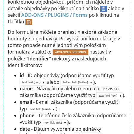
konkrétnou objednávkou, pričom ich nájdete v
detaile objednávky po kliknutí na tlačítko
alebo v
sekcii
ADD-ONS / PLUGINS /
Forms
po kliknutí na
tlačítko
.
Do formulára môžete preniesť niektoré základné
hodnoty z objednávky. Pri vytváraní formulára je v
tomto prípade nutné jednotlivým položkám
formulára v záložke
nastaviť v
ADVANCED SETTINGS
položke "
Identifier
" niektorý z nasledujúcich
identifikátorov:
id
- ID objednávky (odporúčame využiť typ
alebo
).
text field (text)
hidden field (hidden)
name
- Názov firmy alebo meno a priezvisko
zákazníka (odporúčame využiť typ
).
text field (text)
email
- E-mail zákazníka (odporúčame využiť
typ
).
text field (email)
phone
- Telefónne číslo zákazníka (odporúčame
využiť typ
).
text field (tel.)
date
- Dátum vytvorenia objednávky