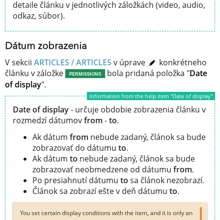
detaile článku v jednotlivých záložkách (video, audio,
odkaz, súbor).
Dátum zobrazenia
V sekcii
ARTICLES / ARTICLES
v úprave
konkrétneho
článku v záložke
bola pridaná položka "
Date
PERMISSIONS
of display
".
Information from the help item "Date of display"
Date of display
- určuje obdobie zobrazenia článku v
rozmedzí dátumov
from
-
to
.
Ak dátum
from
nebude zadaný, článok sa bude
zobrazovať do dátumu
to
.
Ak dátum
to
nebude zadaný, článok sa bude
zobrazovať neobmedzene od dátumu
from
.
Po presiahnutí dátumu
to
sa článok nezobrazí.
Článok sa zobrazí ešte v deň dátumu
to
.
You set certain display conditions with the item, and it is only an