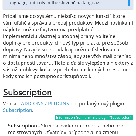
language, but only in the
slovenčina
language.
Pridali sme do systému niekoľko nových funkcií, ktoré
vám uľahčia správu a predaj produktov. Medzi novinkami
nájdete možnosť vytvorenia predplatného,
implementáciu vlastnej platobnej brány, voliteľné
doplnky pre produkty, či nový typ príplatku pre spôsob
dopravy. Navyše sme pridali aj možnosť sledovania
minimálneho množstva zásob, aby ste vždy mali prehľad
o dostupnosti tovaru. Tieto a ďalšie vylepšenia niektorý z
vás už mohli vyskúšať v priebehu posledných mesiacoch
kedy sme ich postupne sprístupňovali.
Subscription
V sekcii
ADD-ONS / PLUGINS
bol pridaný nový plugin
Subscription
.
Information from the help plugin "Subscription"
Subscription
- Slúži na evidenciu predplatného pre
registrovaných užívateľov, prípadne aj na zmenu