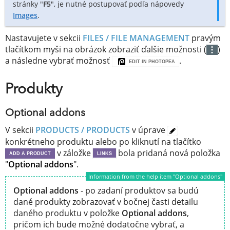
stránky "
F5
", je nutné postupovať podľa nápovedy
Images
.
Nastavujete v sekcii
FILES / FILE MANAGEMENT
pravým
tlačítkom myši na obrázok zobraziť ďalšie možnosti (
)
a následne vybrať možnosť
.
EDIT IN PHOTOPEA
Produkty
Optional addons
V sekcii
PRODUCTS / PRODUCTS
v úprave
konkrétneho produktu alebo po kliknutí na tlačítko
v záložke
bola pridaná nová položka
ADD A PRODUCT
LINKS
"
Optional addons
".
Information from the help item "Optional addons"
Optional addons
- po zadaní produktov sa budú
dané produkty zobrazovať v bočnej časti detailu
daného produktu v položke
Optional addons
,
pričom ich bude možné dodatočne vybrať, a