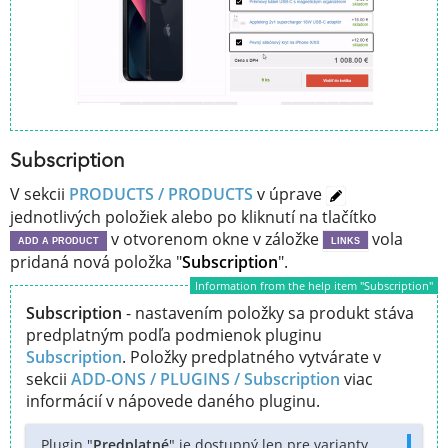
Subscription
V sekcii
PRODUCTS / PRODUCTS
v úprave
jednotlivých položiek alebo po kliknutí na tlačítko
v otvorenom okne v záložke
vola
ADD A PRODUCT
LINKS
pridaná nová položka "
Subscription
".
Information from the help item "Subscription"
Subscription
- nastavením položky sa produkt stáva
predplatným podľa podmienok pluginu
Subscription
. Položky predplatného vytvárate v
sekcii
ADD-ONS / PLUGINS /
Subscription
viac
informácií v nápovede daného pluginu.
Plugin "
Predplatné
" je dostupný len pre varianty