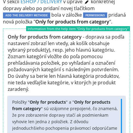
V sekcii
ESHOP / DELIVERY
v úprave
konkrétnej
dopravy alebo po pridaní novej tlačítkom
bola v záložke
pridaná
ADD THE DELIVERY METHODE
PERMISSIONS
nová položka "
Only for products from category
".
Information from the help item "Only for products from category"
Only for products from category
- doprava sa podľa
nastavení zobrazí len vtedy, ak košík obsahuje
vybraný produkt(y), resp. jeho hlavnú kategóriu.
Zoznam kategórií vložíte do poľa pomocou
prehľadávania položiek, po vyhľadaní a označení
požadovaných kategórií s následným potvrdením.
Do úvahy sa berie len hlavná kategória produktov,
nie teda vedľajšie kategórie, v ktorých je produkt
zaradený.
Položky "
Only for products
" a "
Only for products
from category
" sú vzájomne prepojené, čo znamená,
že pre zobrazenie dopravy stačí ak podmienkam
vyhovie len jedna z položiek. Z dôvodu
jednoduchšieho pochopenia právomocí odporúčame