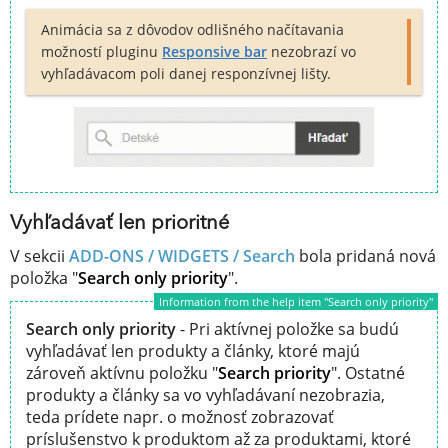
Animácia sa z dôvodov odlišného načítavania
možností pluginu
Responsive bar
nezobrazí vo
vyhľadávacom poli danej responzívnej lišty.
Vyhľadávať len prioritné
V sekcii
ADD-ONS / WIDGETS /
Search
bola pridaná nová
položka "
Search only priority
".
Information from the help item "Search only priority"
Search only priority
- Pri aktívnej položke sa budú
vyhľadávať len produkty a články, ktoré majú
zároveň aktívnu položku "
Search priority
". Ostatné
produkty a články sa vo vyhľadávaní nezobrazia,
teda prídete napr. o možnosť zobrazovať
príslušenstvo k produktom až za produktami, ktoré