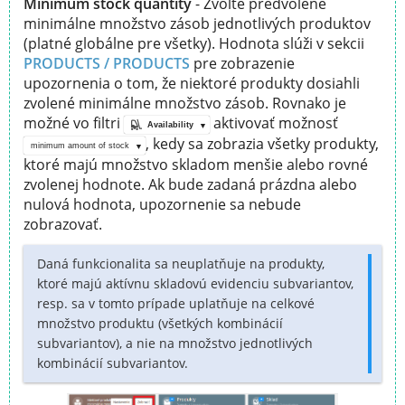
Minimum stock quantity
- Zvoľte predvolené
minimálne množstvo zásob jednotlivých produktov
(platné globálne pre všetky). Hodnota slúži v sekcii
PRODUCTS / PRODUCTS
pre zobrazenie
upozornenia o tom, že niektoré produkty dosiahli
zvolené minimálne množstvo zásob. Rovnako je
možné vo filtri
aktivovať možnosť
Availability
, kedy sa zobrazia všetky produkty,
minimum amount of stock
ktoré majú množstvo skladom menšie alebo rovné
zvolenej hodnote. Ak bude zadaná prázdna alebo
nulová hodnota, upozornenie sa nebude
zobrazovať.
Daná funkcionalita sa neuplatňuje na produkty,
ktoré majú aktívnu skladovú evidenciu subvariantov,
resp. sa v tomto prípade uplatňuje na celkové
množstvo produktu (všetkých kombinácií
subvariantov), a nie na množstvo jednotlivých
kombinácií subvariantov.