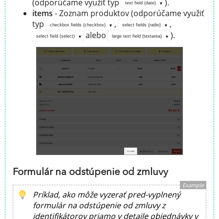
(odporúčame využiť typ
).
text field (date)
items
- Zoznam produktov (odporúčame využiť
typ
,
,
checkbox fields (checkbox)
select fields (radio)
alebo
).
select field (select)
large text field (textarea)
Formulár na odstúpenie od zmluvy
Example
Príklad, ako môže vyzerať pred-vyplnený
formulár na odstúpenie od zmluvy z
identifikátorov priamo v detaile objednávky v