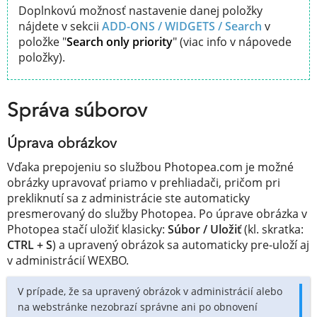
Doplnkovú možnosť nastavenie danej položky
nájdete v sekcii
ADD-ONS / WIDGETS /
Search
v
položke "
Search only priority
" (viac info v nápovede
položky).
Správa súborov
Úprava obrázkov
Vďaka prepojeniu so službou Photopea.com je možné
obrázky upravovať priamo v prehliadači, pričom pri
prekliknutí sa z administrácie ste automaticky
presmerovaný do služby Photopea. Po úprave obrázka v
Photopea stačí uložiť klasicky:
Súbor / Uložiť
(kl. skratka:
CTRL + S
) a upravený obrázok sa automaticky pre-uloží aj
v administrácií WEXBO.
V prípade, že sa upravený obrázok v administrácií alebo
na webstránke nezobrazí správne ani po obnovení