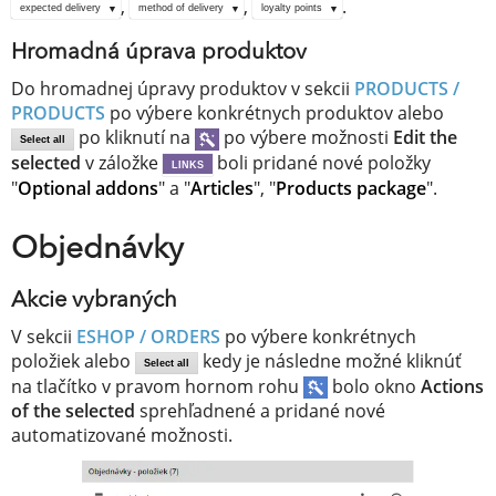
,
,
.
expected delivery
method of delivery
loyalty points
Hromadná úprava produktov
Do hromadnej úpravy produktov v sekcii
PRODUCTS /
PRODUCTS
po výbere konkrétnych produktov alebo
po kliknutí na
po výbere možnosti
Edit the
Select all
selected
v záložke
boli pridané nové položky
LINKS
"
Optional addons
" a "
Articles
", "
Products package
".
Objednávky
Akcie vybraných
V sekcii
ESHOP / ORDERS
po výbere konkrétnych
položiek alebo
kedy je následne možné kliknúť
Select all
na tlačítko v pravom hornom rohu
bolo okno
Actions
of the selected
sprehľadnené a pridané nové
automatizované možnosti.