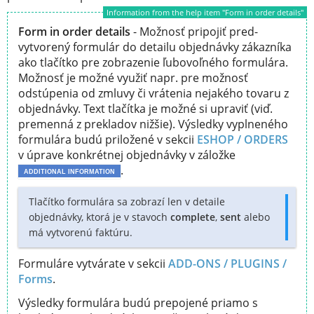
Information from the help item "Form in order details"
Form in order details
- Možnosť pripojiť pred-
vytvorený formulár do detailu objednávky zákazníka
ako tlačítko pre zobrazenie ľubovoľného formulára.
Možnosť je možné využiť napr. pre možnosť
odstúpenia od zmluvy či vrátenia nejakého tovaru z
objednávky. Text tlačítka je možné si upraviť (viď.
premenná z prekladov nižšie). Výsledky vyplneného
formulára budú priložené v sekcii
ESHOP / ORDERS
v úprave konkrétnej objednávky v záložke
.
ADDITIONAL INFORMATION
Tlačítko formulára sa zobrazí len v detaile
objednávky, ktorá je v stavoch
complete
,
sent
alebo
má vytvorenú faktúru.
Formuláre vytvárate v sekcii
ADD-ONS / PLUGINS /
Forms
.
Výsledky formulára budú prepojené priamo s