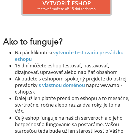
VYTVORIŤ ESHOP
testovať môžete až 15 dní zadarmo
Ako to funguje?
Na pár kliknutí si
vytvoríte testovaciu prevádzku
eshopu
15 dní môžete eshop testovať, nastavovať,
dizajnovať, upravovať alebo napĺňať obsahom
Ak budete s eshopom spokojný prejdete do ostrej
prevádzky
s vlastnou doménou
napr.: www.moj-
eshop.sk
Ďalej už len platíte prenájom eshopu a to mesačne,
štvrťročne, ročne alebo raz za dva roky. Je to na
Vás.
Celý eshop funguje na našich serveroch a o jeho
bezpečnosť a fungovanie sa postaráme. Vašou
starosťou teda bude už len starostlivosť o Vášho