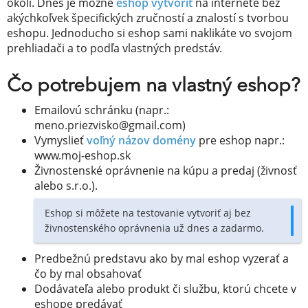
okolí. Dnes je možné
eshop vytvoriť
na internete bez
akýchkoľvek špecifických zručností a znalostí s tvorbou
eshopu. Jednoducho si eshop sami naklikáte vo svojom
prehliadači a to podľa vlastných predstáv.
Čo potrebujem na vlastný eshop?
Emailovú schránku (napr.:
meno.priezvisko@gmail.com)
Vymyslieť
voľný názov domény
pre eshop napr.:
www.moj-eshop.sk
Živnostenské oprávnenie na kúpu a predaj (živnosť
alebo s.r.o.).
Eshop si môžete na testovanie vytvoriť aj bez
živnostenského oprávnenia už dnes a zadarmo.
Predbežnú predstavu ako by mal eshop vyzerať a
čo by mal obsahovať
Dodávateľa alebo produkt či službu, ktorú chcete v
eshope predávať