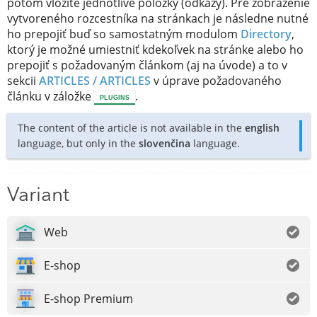
potom vložíte jednotlivé položky (odkazy). Pre zobrazenie
vytvoreného rozcestníka na stránkach je následne nutné
ho prepojiť buď so samostatným modulom
Directory
,
ktorý je možné umiestniť kdekoľvek na stránke alebo ho
prepojiť s požadovaným článkom (aj na úvode) a to v
sekcii
ARTICLES / ARTICLES
v úprave požadovaného
článku v záložke
.
PLUGINS
The content of the article is not available in the
english
language, but only in the
slovenčina
language.
Variant
Web
E-shop
E-shop Premium