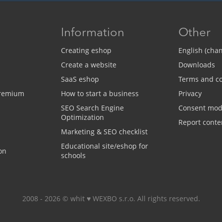
Information
Other
Creating eshop
English (cha
Create a website
Downloads
SaaS eshop
Terms and co
Premium
How to start a business
Privacy
SEO Search Engine
Consent mo
Optimization
Report conte
Marketing & SEO checklist
Educational site/eshop for
on
schools
2008 - 2026 © whit ♥️ WEXBO s.r.o. All rights reserved.