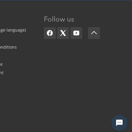
Follow us
nge language)
nditions
de
nt