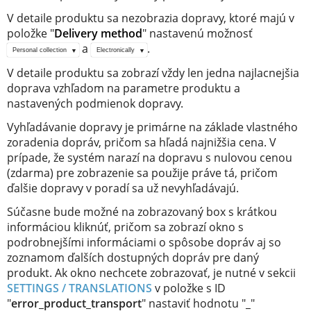
V detaile produktu sa nezobrazia dopravy, ktoré majú v
položke "
Delivery method
" nastavenú možnosť
a
.
Personal collection
Electronically
V detaile produktu sa zobrazí vždy len jedna najlacnejšia
doprava vzhľadom na parametre produktu a
nastavených podmienok dopravy.
Vyhľadávanie dopravy je primárne na základe vlastného
zoradenia dopráv, pričom sa hľadá najnižšia cena. V
prípade, že systém narazí na dopravu s nulovou cenou
(zdarma) pre zobrazenie sa použije práve tá, pričom
ďalšie dopravy v poradí sa už nevyhľadávajú.
Súčasne bude možné na zobrazovaný box s krátkou
informáciou kliknúť, pričom sa zobrazí okno s
podrobnejšími informáciami o spôsobe dopráv aj so
zoznamom ďalších dostupných dopráv pre daný
produkt. Ak okno nechcete zobrazovať, je nutné v sekcii
SETTINGS / TRANSLATIONS
v položke s ID
"
error_product_transport
" nastaviť hodnotu "
_
"