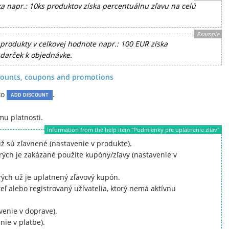
ka napr.: 10ks produktov získa percentuálnu zľavu na celú
Example
 produkty v celkovej hodnote napr.: 100 EUR získa
 darček k objednávke.
iscounts, coupons and promotions
ko
.
ADD DISCOUNT
mu platnosti.
Information from the help item "Podmienky pre uplatnenie zliav"
ž sú zľavnené (nastavenie v produkte).
rých je zakázané použite kupóny/zľavy (nastavenie v
rých už je uplatnený zľavový kupón.
eľ alebo registrovaný užívatelia, ktorý nemá aktívnu
venie v doprave).
nie v platbe).