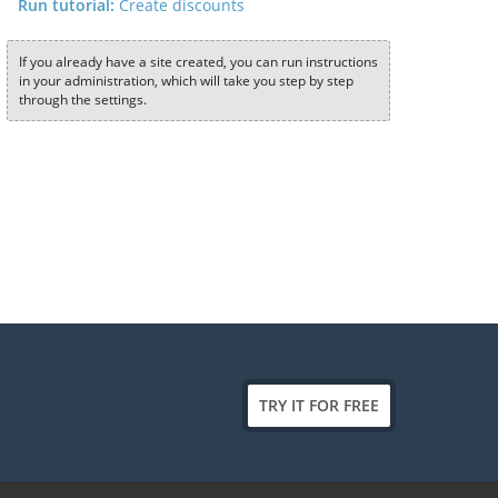
Run tutorial:
Create discounts
If you already have a site created, you can run instructions
in your administration, which will take you step by step
through the settings.
TRY IT FOR FREE