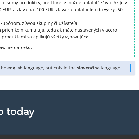
sp. sumy produktov, pre ktoré je možné uplatniť zľavu. Ak je v
EUR, a zľava na -100 EUR, zľava sa uplatní len do výšky -50
kupónom, zľavou skupiny či užívateľa.
 prienikom kumulujú, teda ak máte nastavených viacero
s produktami sa aplikujú všetky vyhovujúce.
av, nie darčekov.
 the
english
language, but only in the
slovenčina
language.
p today