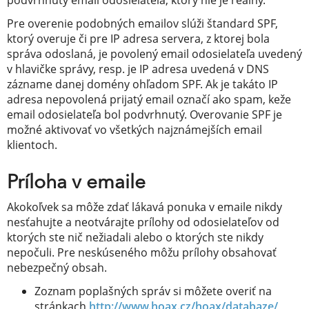
podvrhnutý email odosielateľa, ktorý nie je reálny.
Pre overenie podobných emailov slúži štandard SPF,
ktorý overuje či pre IP adresa servera, z ktorej bola
správa odoslaná, je povolený email odosielateľa uvedený
v hlavičke správy, resp. je IP adresa uvedená v DNS
zázname danej domény ohľadom SPF. Ak je takáto IP
adresa nepovolená prijatý email označí ako spam, keže
email odosielateľa bol podvrhnutý. Overovanie SPF je
možné aktivovať vo všetkých najznámejších email
klientoch.
Príloha v emaile
Akokoľvek sa môže zdať lákavá ponuka v emaile nikdy
nesťahujte a neotvárajte prílohy od odosielateľov od
ktorých ste nič nežiadali alebo o ktorých ste nikdy
nepočuli. Pre neskúseného môžu prílohy obsahovať
nebezpečný obsah.
Zoznam poplašných správ si môžete overiť na
stránkach
http://www.hoax.cz/hoax/databaze/