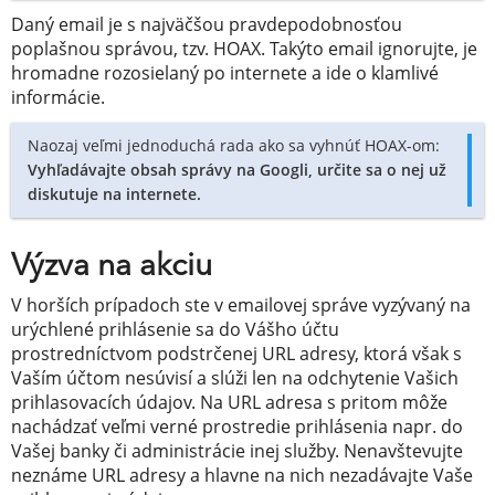
Daný email je s najväčšou pravdepodobnosťou
poplašnou správou, tzv. HOAX. Takýto email ignorujte, je
hromadne rozosielaný po internete a ide o klamlivé
informácie.
Naozaj veľmi jednoduchá rada ako sa vyhnúť HOAX-om:
Vyhľadávajte obsah správy na Googli, určite sa o nej už
diskutuje na internete.
Výzva na akciu
V horších prípadoch ste v emailovej správe vyzývaný na
urýchlené prihlásenie sa do Vášho účtu
prostredníctvom podstrčenej URL adresy, ktorá však s
Vaším účtom nesúvisí a slúži len na odchytenie Vašich
prihlasovacích údajov. Na URL adresa s pritom môže
nachádzať veľmi verné prostredie prihlásenia napr. do
Vašej banky či administrácie inej služby. Nenavštevujte
neznáme URL adresy a hlavne na nich nezadávajte Vaše