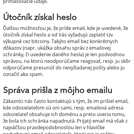
prihlasovacie údaje.
Útočník získal heslo
Ďalšou možnosťou je, že príde email, kde je uvedené, že
útočník získal heslo a od Vás vyžadujú zaplatiť tzv.
výkupné cez bitcoiny. Takýto email bez konkrétnych
dôkazov (napr. ukážka obsahu správ z emailovej
schránky, či uvedenie daného hesla) je len podvodnou
správou, na ktorú neodporúčame reagovať, resp. ju skôr
odporúčame presunúť do nevyžiadanej pošty alebo ju
označiť ako spam.
Správa prišla z môjho emailu
Zákazníci nás často kontaktujú s tým, že im prišiel email,
kde odosielateľom sú oni sami, resp. emailová adresa
odosielateľ obsahuje ich doménu a preto uveria tomu,
že bola ich schránka napadnutá. Prijatý email má však z
najväčšou pravdepodobnosťou len v hlavičke