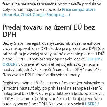
feed aj na niektoré zahraničné porovnávače produktov.
Celý zoznam nájdete v nápovede
Price comparators
(Heureka, Zboží, Google Shopping, ...)
.
Predaj tovaru na území EÚ bez
DPH
Bežný (napr. neregistrovaný) zákazník môže na eshope
vždy nakupovať len s DPH, keďže pre predaj bez DPH (do
zahraničia) je z Vašej strany nutné overenie platnosti DIČ
alebo IČDPH. Už vytvorenej objednávke v sekcii
ESHOP /
ORDERS
v úprave
konkrétnej objednávky je možné
nastaviť objednávke konečnú cenu "bez DPH" v položke
"Nastavenie DPH" hneď vedľa výberu meny.
Registrovaným a z Vašej strany už overeným zákazníkom
je možné nastaviť aby po prihlásení na eshope zákazník
nakupoval bez DPH. Ceny produktov sa budú zobrazovať
s DPH ale samotný nákup v košíku a teda aj objednávka
bude vytvorená bez DPH. Nastavujete v sekcii
USERS /