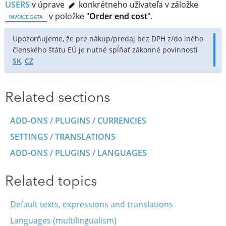
USERS
v úprave
konkrétneho užívateľa v záložke
v položke "
Order end cost
".
INVOICE DATA
Upozorňujeme, že pre nákup/predaj bez DPH z/do iného
členského štátu EÚ je nutné spĺňať zákonné povinnosti
SK
,
CZ
Related sections
ADD-ONS / PLUGINS / CURRENCIES
SETTINGS / TRANSLATIONS
ADD-ONS / PLUGINS / LANGUAGES
Related topics
Default texts, expressions and translations
Languages ​​(multilingualism)