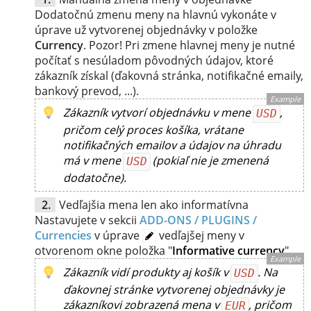
Dodatočnú zmenu meny na hlavnú vykonáte v
úprave už vytvorenej objednávky v položke
Currency
. Pozor! Pri zmene hlavnej meny je nutné
počítať s nesúladom pôvodných údajov, ktoré
zákazník získal (ďakovná stránka, notifikačné emaily,
bankový prevod, ...).
Example
Zákazník vytvorí objednávku v mene
,
USD
pričom celý proces košíka, vrátane
notifikačných emailov a údajov na úhradu
má v mene
(pokiaľ nie je zmenená
USD
dodatočne).
Vedľajšia mena len ako informatívna
Nastavujete v sekcii
ADD-ONS / PLUGINS /
Currencies
v úprave
vedľajšej meny v
otvorenom okne položka "
Informative currency
"
Example
Zákazník vidí produkty aj košík v
. Na
USD
ďakovnej stránke vytvorenej objednávky je
zákazníkovi zobrazená mena v
, pričom
EUR