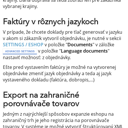
vybranej krajiny.
Faktúry v rôznych jazykoch
V prípade, že chcete doklady pre tlač generovať v jazyku
v akom si zákazník vytvoril objednávku, je nutné v sekcii
SETTINGS / ESHOP
v položke "
Documents
" v záložke
v položke "
Language documents
"
ADVANCED SETTINGS
nastaviť možnosť: z objednávky.
Ešte pred vystavením faktúry je možné na vytvorenej
objednávke zmeniť jazyk objednávky a teda aj jazyk
vystaveného dokladu (faktúra, dobropis,...)
Export na zahraničné
porovnávače tovarov
Jedným z najrýchlejší spôsobov expanzie eshopu na
zahraničný trh je jeho registrácia na porovnávače
tovarov. V systéme je možné vytvoriť štruktúrovaný XML