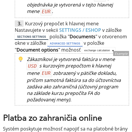
objednávka je vytvorená v tejto hlavnej
mene
.
EUR
Kurzový prepočet k hlavnej mene
Nastavujete v sekcii
SETTINGS / ESHOP
v záložke
položka "
Documents
" v otvorenom
SECTIONS SETTINGS
okne v záložke
v položke
ADVANCED SETTINGS
"
Document options
" možnosť
exchange calculation
Example
Zákazníkovi je vytvorená faktúra v mene
s kurzovým prepočtom k hlavnej
USD
mene
zobrazený v pätičke dokladu,
EUR
pričom samotná faktúra sa do účtovníctva
zadáva ako zahraničná (účtovný program
na základe kurzu prepočíta FA do
požadovanej meny).
Platba zo zahraničia online
Systém poskytuje možnosť napojiť sa na platobné brány