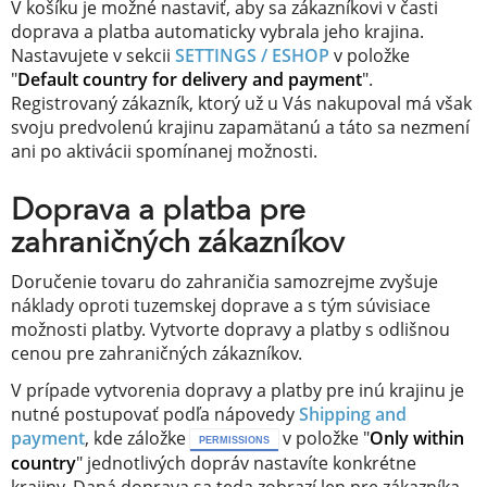
V košíku je možné nastaviť, aby sa zákazníkovi v časti
doprava a platba automaticky vybrala jeho krajina.
Nastavujete v sekcii
SETTINGS / ESHOP
v položke
"
Default country for delivery and payment
".
Registrovaný zákazník, ktorý už u Vás nakupoval má však
svoju predvolenú krajinu zapamätanú a táto sa nezmení
ani po aktivácii spomínanej možnosti.
Doprava a platba pre
zahraničných zákazníkov
Doručenie tovaru do zahraničia samozrejme zvyšuje
náklady oproti tuzemskej doprave a s tým súvisiace
možnosti platby. Vytvorte dopravy a platby s odlišnou
cenou pre zahraničných zákazníkov.
V prípade vytvorenia dopravy a platby pre inú krajinu je
nutné postupovať podľa nápovedy
Shipping and
payment
, kde záložke
v položke "
Only within
PERMISSIONS
country
" jednotlivých dopráv nastavíte konkrétne
krajiny. Daná doprava sa teda zobrazí len pre zákazníka