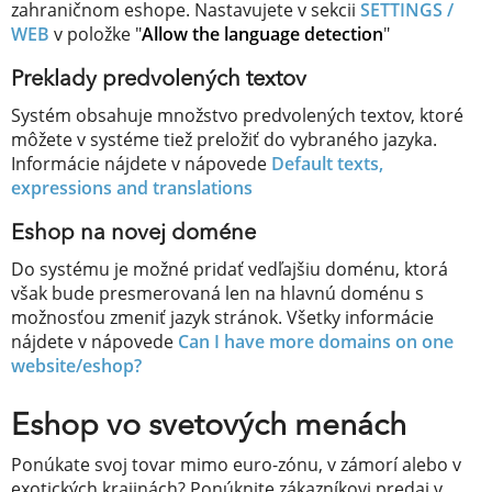
zahraničnom eshope. Nastavujete v sekcii
SETTINGS /
WEB
v položke "
Allow the language detection
"
Preklady predvolených textov
Systém obsahuje množstvo predvolených textov, ktoré
môžete v systéme tiež preložiť do vybraného jazyka.
Informácie nájdete v nápovede
Default texts,
expressions and translations
Eshop na novej doméne
Do systému je možné pridať vedľajšiu doménu, ktorá
však bude presmerovaná len na hlavnú doménu s
možnosťou zmeniť jazyk stránok. Všetky informácie
nájdete v nápovede
Can I have more domains on one
website/eshop?
Eshop vo svetových menách
Ponúkate svoj tovar mimo euro-zónu, v zámorí alebo v
exotických krajinách? Ponúknite zákazníkovi predaj v