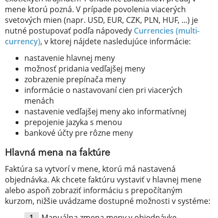
mene ktorú pozná. V prípade povolenia viacerých
svetových mien (napr. USD, EUR, CZK, PLN, HUF, ...) je
nutné postupovať podľa nápovedy
Currencies (multi-
currency)
, v ktorej nájdete nasledujúce informácie:
nastavenie hlavnej meny
možnosť pridania vedľajšej meny
zobrazenie prepínača meny
informácie o nastavovaní cien pri viacerých
menách
nastavenie vedľajšej meny ako informatívnej
prepojenie jazyka s menou
bankové účty pre rôzne meny
Hlavná mena na faktúre
Faktúra sa vytvorí v mene, ktorú má nastavená
objednávka. Ak chcete faktúru vystaviť v hlavnej mene
alebo aspoň zobraziť informáciu s prepočítaným
kurzom, nižšie uvádzame dostupné možnosti v systéme:
Manuálna zmena meny v objednávke