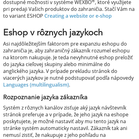
®
dostupné možnosti v systéme WEXBO
, ktoré využijete
pri predaji Vašich produktov do zahraničia. Stačí Vám na
to variant ESHOP
Creating a website or e-shop
Eshop v rôznych jazykoch
Asi najdôležitejším faktorom pre expanziu eshopu do
zahraničia je, aby zahraničný zákazník rozumel eshopu
na ktorom nakupuje. Je teda nevyhnutné eshop preložiť
do jazyka cieľovej skupiny alebo minimálne do
anglického jazyka. V prípade prekladu stránok do
viacerých jazykov je nutné podstupovať podľa nápovedy
Languages ​​(multilingualism)
.
Rozpoznanie jazyka zákazníka
Systém z rôznych kanálov zisťuje aký jazyk návštevník
stránok preferuje a v prípade, že jeho jazyk na eshope
poskytujete, je možné nastaviť aby mu tento jazyk na
stránke systém automaticky nastavil. Zákazník tak ani
nemusí zistiť, že nakupuje z jeho pohľadu na