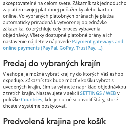
akceptovateľné na celom svete. Zákazník tak jednoducho
zaplatí zo svojej platobnej peňaženky alebo kartou
online. Vo vybraných platobných bránach je platba
automaticky priradená k vytvorenej objednávke
zákazníka, čo zrýchľuje celý proces vybavenia
objednávky. Všetky dostupné platobné brány a ich
nastavenie nájdete v nápovede
Payment gateways and
online payments (PayPal, GoPay, TrustPay, ...)
.
Predaj do vybraných krajín
V eshope je možné vybrať krajiny do ktorých Váš eshop
expeduje. Zákazník tak bude môcť v košíku vybrať s
uvedených krajín, čím sa vyhnete napríklad objednávkou
z tretích krajín. Nastavujete v sekcii
SETTINGS / WEB
v
položke
Countries
, kde je nutné si povoliť štáty, ktoré
chcete v systéme poskytovať.
Predvolená krajina pre košík