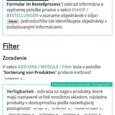
Formular im Bestellprozess
") zobrazí informácia o
vyplnenej položke priamo v sekcii
ESHOP /
BESTELLUNGEN
v zozname objednávok v stĺpci
. Jednoduchšie tak identifikujete objednávky s
Etikette
požadovanými informáciami.
Filter
Zoradenie
V sekcii
ADD-ONS / MODULE /
Filter
bola v položke
"
Sortierung von Produkten
" pridaná možnosť
.
Verfügbarkeit
Informationen aus dem Hilfe "Verfügbarkeit“
Verfügbarkeit
- zobrazia sa najprv produkty, ktoré
majú nastavené určité množstvo skladom, následne
produkty s dostupnosťou podľa nasledujúcej
postupnosti
,
,
,
auf Lager
bis (Wochen)
innerhalb von (Tagen)
,
,
,
,
Datum der Lagerung
auf Bestellung
auf Anfrage
out of stock