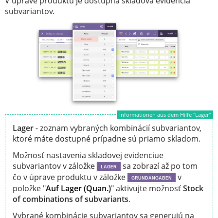
V úprave produktu je dostupná skladová evidencia
subvariantov.
Informationen aus dem Hilfe "Lager“
Lager
- zoznam vybraných kombinácií subvariantov,
ktoré máte dostupné prípadne sú priamo skladom.
Možnosť nastavenia skladovej evidenciue
subvariantov v záložke
sa zobrazí až po tom
LAGER
čo v úprave produktu v záložke
v
GRUNDANGABEN
položke "
Auf Lager (Quan.)
" aktivujte možnosť
Stock
of combinations of subvariants
.
Vybrané kombinácie subvariantov sa generujú na