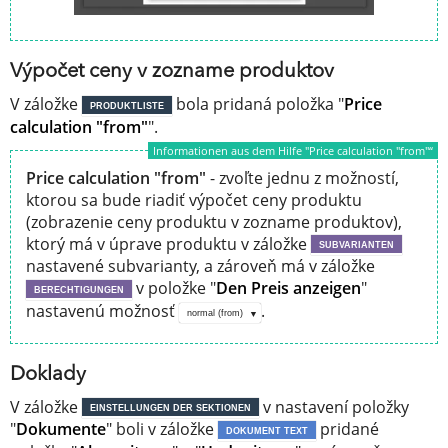
Výpočet ceny v zozname produktov
V záložke
bola pridaná položka "
Price
PRODUKTLISTE
calculation "from"
".
Informationen aus dem Hilfe "Price calculation "from"“
Price calculation "from"
- zvoľte jednu z možností,
ktorou sa bude riadiť výpočet ceny produktu
(zobrazenie ceny produktu v zozname produktov),
ktorý má v úprave produktu v záložke
SUBVARIANTEN
nastavené subvarianty, a zároveň má v záložke
v položke "
Den Preis anzeigen
"
BERECHTIGUNGEN
nastavenú možnosť
.
normal (from)
Doklady
V záložke
v nastavení položky
EINSTELLUNGEN DER SEKTIONEN
"
Dokumente
" boli v záložke
pridané
DOKUMENT TEXT