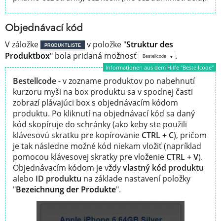
Objednávací kód
V záložke
v položke "
Struktur des
PRODUKTLISTE
Produktbox
" bola pridaná možnosť
.
Bestellcode
Informationen aus dem Hilfe "Bestellcode“
Bestellcode
- v zozname produktov po nabehnutí
kurzoru myši na box produktu sa v spodnej časti
zobrazí plávajúci box s objednávacím kódom
produktu. Po kliknutí na objednávací kód sa daný
kód skopíruje do schránky (ako keby ste použili
klávesovú skratku pre kopírovanie
CTRL + C
), pričom
je tak následne možné kód niekam vložiť (napríklad
pomocou klávesovej skratky pre vloženie
CTRL + V
).
Objednávacím kódom je vždy
vlastný kód produktu
alebo
ID produktu
na základe nastavení položky
"
Bezeichnung der Produkte
".