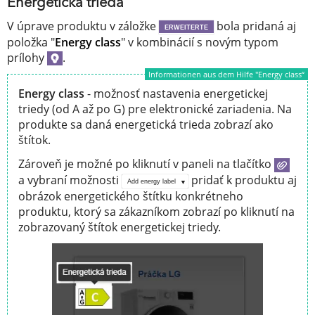
Energetická trieda
V úprave produktu v záložke
bola pridaná aj
ERWEITERTE
položka "
Energy class
" v kombinácií s novým typom
prílohy
.
Informationen aus dem Hilfe "Energy class“
Energy class
- možnosť nastavenia energetickej
triedy (od A až po G) pre elektronické zariadenia. Na
produkte sa daná energetická trieda zobrazí ako
štítok.
Zároveň je možné po kliknutí v paneli na tlačítko
a vybraní možnosti
pridať k produktu aj
Add energy label
obrázok energetického štítku konkrétneho
produktu, ktorý sa zákazníkom zobrazí po kliknutí na
zobrazovaný štítok energetickej triedy.