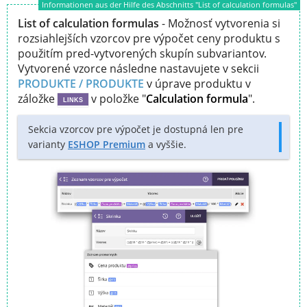
Informationen aus der Hilfe des Abschnitts "List of calculation formulas"
List of calculation formulas
- Možnosť vytvorenia si
rozsiahlejších vzorcov pre výpočet ceny produktu s
použitím pred-vytvorených skupín subvariantov.
Vytvorené vzorce následne nastavujete v sekcii
PRODUKTE / PRODUKTE
v úprave produktu v
záložke
v položke "
Calculation formula
".
LINKS
Sekcia vzorcov pre výpočet je dostupná len pre
varianty
ESHOP Premium
a vyššie.