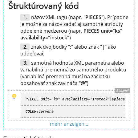
Štruktúrovaný kód
názov XML tagu (napr. "
PIECES
"). Prípadne
je možné za názov zadať aj samotné atribúty
oddelené medzerou (napr.
PIECES unit="ks"
availability="instock"
)
znak dvojbodky "
:
" alebo znak "
|
" ako
oddeľovač
samotná hodnota XML parametra alebo
variabilná premenná zo samotného produktu
(variabilná premenná musí na začiatku
obsahovať znak zavináča "
@
")
Beispiel
PIECES unit="ks" availability="instock"|@pieces[heur
COLOR:červená
mehr anzeigen...