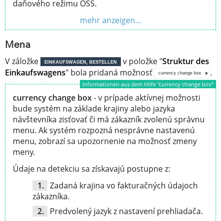
daňového režimu OSS.
mehr anzeigen...
Mena
V záložke
v položke "
Struktur des
EINKAUFSWAGEN, BESTELLEN
Einkaufswagens
" bola pridaná možnosť
.
currency change box
Informationen aus dem Hilfe "currency change box“
currency change box
- v prípade aktívnej možnosti
bude systém na základe krajiny alebo jazyka
návštevníka zisťovať či má zákazník zvolenú správnu
menu. Ak systém rozpozná nesprávne nastavenú
menu, zobrazí sa upozornenie na možnosť zmeny
meny.
Údaje na detekciu sa získavajú postupne z:
Zadaná krajina vo fakturačných údajoch
zákazníka.
Predvolený jazyk z nastavení prehliadača.