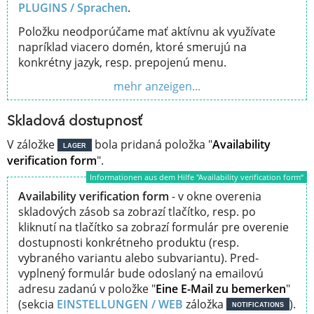
PLUGINS /
Sprachen
.
Položku neodporúčame mať aktívnu ak využívate
napríklad viacero domén, ktoré smerujú na
konkrétny jazyk, resp. prepojenú menu.
mehr anzeigen...
Skladová dostupnosť
V záložke
bola pridaná položka "
Availability
LAGER
verification form
".
Informationen aus dem Hilfe "Availability verification form“
Availability verification form
- v okne overenia
skladových zásob sa zobrazí tlačítko, resp. po
kliknutí na tlačítko sa zobrazí formulár pre overenie
dostupnosti konkrétneho produktu (resp.
vybraného variantu alebo subvariantu). Pred-
vyplnený formulár bude odoslaný na emailovú
adresu zadanú v položke "
Eine E-Mail zu bemerken
"
(sekcia
EINSTELLUNGEN / WEB
záložka
).
NOTIFICATIONS