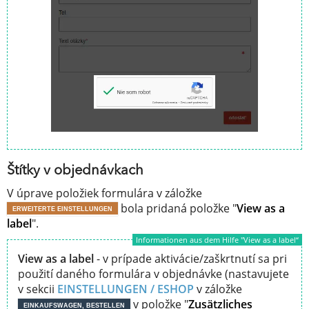
Štítky v objednávkach
V úprave položiek formulára v záložke
bola pridaná položke "
View as a
ERWEITERTE EINSTELLUNGEN
label
".
Informationen aus dem Hilfe "View as a label“
View as a label
- v prípade aktivácie/zaškrtnutí sa pri
použití daného formulára v objednávke (nastavujete
v sekcii
EINSTELLUNGEN / ESHOP
v záložke
v položke "
Zusätzliches
EINKAUFSWAGEN, BESTELLEN