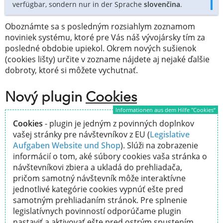
verfügbar, sondern nur in der Sprache
slovenčina
.
Oboznámte sa s posledným rozsiahlym zoznamom
noviniek systému, ktoré pre Vás náš vývojársky tím za
posledné obdobie upiekol. Okrem nových sušienok
(cookies lišty) určite v zozname nájdete aj nejaké ďalšie
dobroty, ktoré si môžete vychutnať.
Nový plugin
Cookies
Informationen aus dem Hilfe "Cookies“
Cookies
- plugin je jedným z povinných doplnkov
vašej stránky pre návštevníkov z EU (
Legislative
Aufgaben Website und Shop
). Slúži na zobrazenie
informácií o tom, aké súbory cookies vaša stránka o
návštevníkovi zbiera a ukladá do prehliadača,
pričom samotný návštevník môže interaktívne
jednotlivé kategórie cookies vypnúť ešte pred
samotným prehliadaním stránok. Pre splnenie
legislatívnych povinností odporúčame plugin
nastaviť a aktivovať ešte pred ostrým spustením