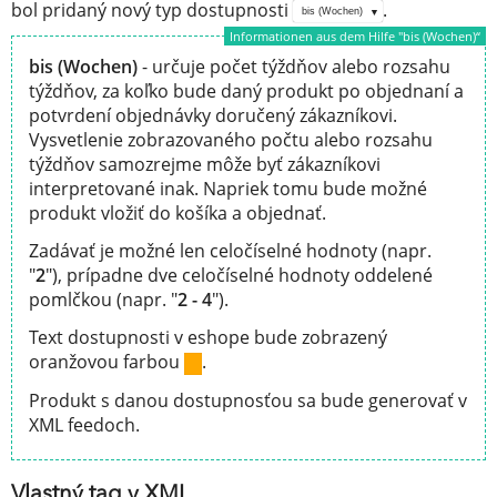
bol pridaný nový typ dostupnosti
.
bis (Wochen)
Informationen aus dem Hilfe "bis (Wochen)“
bis (Wochen)
- určuje počet týždňov alebo rozsahu
týždňov, za koľko bude daný produkt po objednaní a
potvrdení objednávky doručený zákazníkovi.
Vysvetlenie zobrazovaného počtu alebo rozsahu
týždňov samozrejme môže byť zákazníkovi
interpretované inak. Napriek tomu bude možné
produkt vložiť do košíka a objednať.
Zadávať je možné len celočíselné hodnoty (napr.
"
2
"), prípadne dve celočíselné hodnoty oddelené
pomlčkou (napr. "
2 - 4
").
Text dostupnosti v eshope bude zobrazený
oranžovou farbou
.
Produkt s danou dostupnosťou sa bude generovať v
XML feedoch.
Vlastný tag v XML