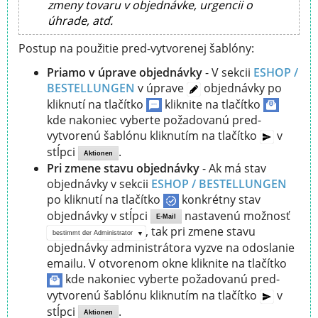
zmeny tovaru v objednávke, urgencii o
úhrade, atď.
Postup na použitie pred-vytvorenej šablóny:
Priamo v úprave objednávky
- V sekcii
ESHOP /
BESTELLUNGEN
v úprave
objednávky po
kliknutí na tlačítko
kliknite na tlačítko
kde nakoniec vyberte požadovanú pred-
vytvorenú šablónu kliknutím na tlačítko
v
stĺpci
.
Aktionen
Pri zmene stavu objednávky
- Ak má stav
objednávky v sekcii
ESHOP / BESTELLUNGEN
po kliknutí na tlačítko
konkrétny stav
objednávky v stĺpci
nastavenú možnosť
E-Mail
, tak pri zmene stavu
bestimmt der Administrator
objednávky administrátora vyzve na odoslanie
emailu. V otvorenom okne kliknite na tlačítko
kde nakoniec vyberte požadovanú pred-
vytvorenú šablónu kliknutím na tlačítko
v
stĺpci
.
Aktionen