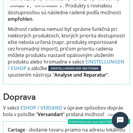
,
. Produkty s rovnakou
unverfügbar
nicht zu verkaufen
dostupnosťou sú následne radené podľa možnosti
empfohlen
.
Možnosť radenia nemusí byť správne funkčná pri
niektorých produktoch, ktorých priorita dostupnosti
ešte nebola určená (napr. produkty importované
cez hromadný import), pričom prioritu radenia
môžete produktu nastaviť opätovným uložením
produktu alebo hromadne v sekcii
EINSTELLUNGEN
/ ESHOP
v záložke
EINSTELLUNGEN DER SEKTIONEN
spustením nástroja "
Analyse und Reparatur
".
Doprava
V sekcii
ESHOP / VERSAND
v úprave spôsobov dopráv
bola v položke "
Versandart
" pridaná možnosť
.
Cartage
Informationen aus dem Hilfe "Cartage“
Cartage
- dodanie tovaru priamo na adresu lokálnou