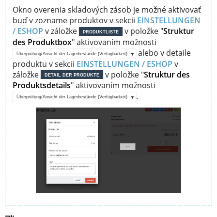
Okno overenia skladových zásob je možné aktivovať
buď v zozname produktov v sekcii
EINSTELLUNGEN
/ ESHOP
v záložke
v položke "
Struktur
PRODUKTLISTE
des Produktbox
" aktivovaním možnosti
alebo v detaile
Überprüfung/Ansicht der Lagerbestände (Verfügbarkeit)
produktu v sekcii
EINSTELLUNGEN / ESHOP
v
záložke
v položke "
Struktur des
DETAIL DER PRODUKTE
Produktsdetails
" aktivovaním možnosti
.
Überprüfung/Ansicht der Lagerbestände (Verfügbarkeit)