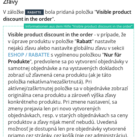
Zľavy
V záložke
bola pridaná položka "
Visible product
RABATTE
discount in the order
".
Informationen aus dem Hilfe "Visible product discount in the order“
Visible product discount in the order
- v prípade, že
v úprave produktu v položke "
Rabatt
" nastavíte
nejakú zľavu alebo nastavíte globálnu zľavu v sekcii
ESHOP / RABATTE
s vyplnenou položkou "
Nur für
Produkte
", predvolene sa po vytvorení objednávky v
samotnej objednávke a na vystavených dokladoch
zobrazí už zľavnená cena produktu (ak je táto
položka nekatívna/nezaškrtnutá). Pri
aktívnej/zaškrtnutej položke sa v objednávke zobrazí
originálna cena produktu a zároveň výška zľavy
konkrétneho produktu. Pri zmene nastavení, sa
zmeny prejavia len pri novo vytvorených
objednávkach, resp. v starých objednávkach sa ceny
produktov a zľavy nijak meniť nebudú. Uvedená
možnosť je dostupná len pre objednávky vytvorené
priamo cez stránky, cez košík (nie cez administráciu).