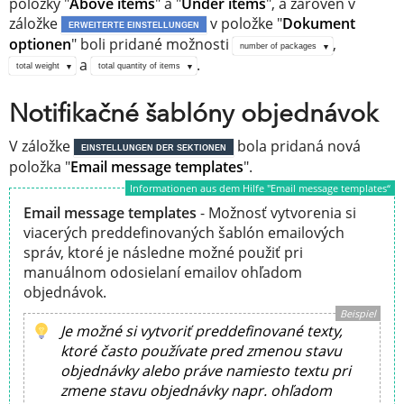
položky "
Above items
" a "
Under items
", a zároveň v
záložke
v položke "
Dokument
ERWEITERTE EINSTELLUNGEN
optionen
" boli pridané možnosti
,
number of packages
a
.
total weight
total quantity of items
Notifikačné šablóny objednávok
V záložke
bola pridaná nová
EINSTELLUNGEN DER SEKTIONEN
položka "
Email message templates
".
Informationen aus dem Hilfe "Email message templates“
Email message templates
- Možnosť vytvorenia si
viacerých preddefinovaných šablón emailových
správ, ktoré je následne možné použiť pri
manuálnom odosielaní emailov ohľadom
objednávok.
Beispiel
Je možné si vytvoriť preddefinované texty,
ktoré často používate pred zmenou stavu
objednávky alebo práve namiesto textu pri
zmene stavu objednávky napr. ohľadom