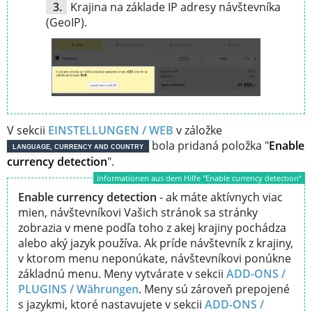
Krajina na základe IP adresy návštevníka
(GeoIP).
V sekcii
EINSTELLUNGEN / WEB
v záložke
bola pridaná položka "
Enable
LANGUAGE, CURRENCY AND COUNTRY
currency detection
".
Informationen aus dem Hilfe "Enable currency detection“
Enable currency detection
- ak máte aktívnych viac
mien, návštevníkovi Vašich stránok sa stránky
zobrazia v mene podľa toho z akej krajiny pochádza
alebo aký jazyk používa. Ak príde návštevník z krajiny,
v ktorom menu neponúkate, návštevníkovi ponúkne
základnú menu. Meny vytvárate v sekcii
ADD-ONS /
PLUGINS /
Währungen
. Meny sú zároveň prepojené
s jazykmi, ktoré nastavujete v sekcii
ADD-ONS /