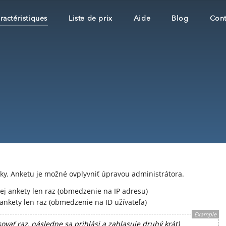
ractéristiques
Liste de prix
Aide
Blog
Cont
ky. Anketu je možné ovplyvniť úpravou administrátora.
ej ankety len raz (obmedzenie na IP adresu)
 ankety len raz (obmedzenie na ID užívateľa)
Example
ovať raz, následne sa prihlási a zahlasuje druhý krát)