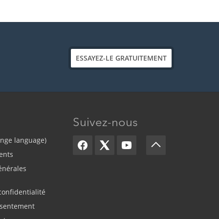
ESSAYEZ-LE GRATUITEMENT
Suivez-nous
ange language)
ents
énérales
confidentialité
sentement