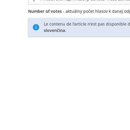
Number of votes
- aktuálny počet hlasov k danej od
Le contenu de l'article n'est pas disponible
slovenčina
.