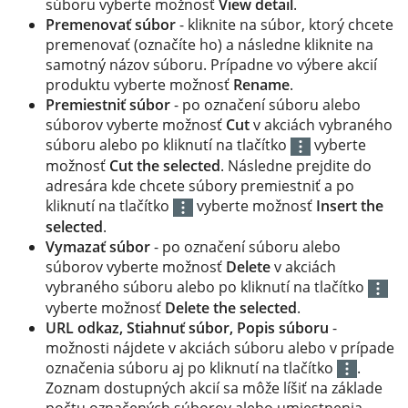
súboru vyberte možnosť
View detail
.
Premenovať súbor
- kliknite na súbor, ktorý chcete
premenovať (označíte ho) a následne kliknite na
samotný názov súboru. Prípadne vo výbere akcií
produktu vyberte možnosť
Rename
.
Premiestniť súbor
- po označení súboru alebo
súborov vyberte možnosť
Cut
v akciách vybraného
súboru alebo po kliknutí na tlačítko
vyberte
možnosť
Cut the selected
. Následne prejdite do
adresára kde chcete súbory premiestniť a po
kliknutí na tlačítko
vyberte možnosť
Insert the
selected
.
Vymazať súbor
- po označení súboru alebo
súborov vyberte možnosť
Delete
v akciách
vybraného súboru alebo po kliknutí na tlačítko
vyberte možnosť
Delete the selected
.
URL odkaz, Stiahnuť súbor, Popis súboru
-
možnosti nájdete v akciách súboru alebo v prípade
označenia súboru aj po kliknutí na tlačítko
.
Zoznam dostupných akcií sa môže líšiť na základe