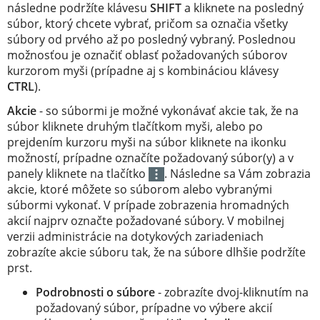
následne podržíte klávesu
SHIFT
a kliknete na posledný
súbor, ktorý chcete vybrať, pričom sa označia všetky
súbory od prvého až po posledný vybraný. Poslednou
možnosťou je označiť oblasť požadovaných súborov
kurzorom myši (prípadne aj s kombináciou klávesy
CTRL
).
Akcie
- so súbormi je možné vykonávať akcie tak, že na
súbor kliknete druhým tlačítkom myši, alebo po
prejdením kurzoru myši na súbor kliknete na ikonku
možností, prípadne označíte požadovaný súbor(y) a v
panely kliknete na tlačítko
. Následne sa Vám zobrazia
akcie, ktoré môžete so súborom alebo vybranými
súbormi vykonať. V prípade zobrazenia hromadných
akcií najprv označte požadované súbory. V mobilnej
verzii administrácie na dotykových zariadeniach
zobrazíte akcie súboru tak, že na súbore dlhšie podržíte
prst.
Podrobnosti o súbore
- zobrazíte dvoj-kliknutím na
požadovaný súbor, prípadne vo výbere akcií