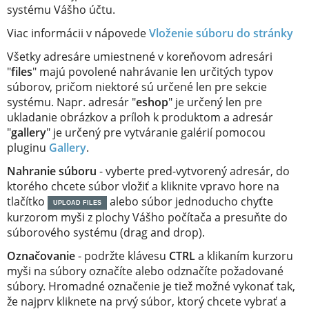
systému Vášho účtu.
Viac informácii v nápovede
Vloženie súboru do stránky
Všetky adresáre umiestnené v koreňovom adresári
"
files
" majú povolené nahrávanie len určitých typov
súborov, pričom niektoré sú určené len pre sekcie
systému. Napr. adresár "
eshop
" je určený len pre
ukladanie obrázkov a príloh k produktom a adresár
"
gallery
" je určený pre vytváranie galérií pomocou
pluginu
Gallery
.
Nahranie súboru
- vyberte pred-vytvorený adresár, do
ktorého chcete súbor vložiť a kliknite vpravo hore na
tlačítko
alebo súbor jednoducho chyťte
UPLOAD FILES
kurzorom myši z plochy Vášho počítača a presuňte do
súborového systému (drag and drop).
Označovanie
- podržte klávesu
CTRL
a klikaním kurzoru
myši na súbory označíte alebo odznačíte požadované
súbory. Hromadné označenie je tiež možné vykonať tak,
že najprv kliknete na prvý súbor, ktorý chcete vybrať a