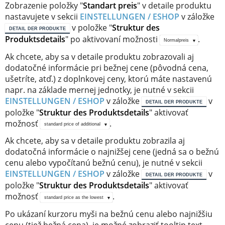
Zobrazenie položky "
Standart preis
" v detaile produktu
nastavujete v sekcii
EINSTELLUNGEN / ESHOP
v záložke
v položke "
Struktur des
DETAIL DER PRODUKTE
Produktsdetails
" po aktivovaní možnosti
.
Normalpreis
Ak chcete, aby sa v detaile produktu zobrazovali aj
dodatočné informácie pri bežnej cene (pôvodná cena,
ušetríte, atď.) z doplnkovej ceny, ktorú máte nastavenú
napr. na základe mernej jednotky, je nutné v sekcii
EINSTELLUNGEN / ESHOP
v záložke
v
DETAIL DER PRODUKTE
položke "
Struktur des Produktsdetails
" aktivovať
možnosť
.
standard price of additional
Ak chcete, aby sa v detaile produktu zobrazila aj
dodatočná informácie o najnižšej cene (jedná sa o bežnú
cenu alebo vypočítanú bežnú cenu), je nutné v sekcii
EINSTELLUNGEN / ESHOP
v záložke
v
DETAIL DER PRODUKTE
položke "
Struktur des Produktsdetails
" aktivovať
možnosť
.
standard price as the lowest
Po ukázaní kurzoru myši na bežnú cenu alebo najnižšiu
cenu (tiež bežná cena), je možné zobraziť tooltip text,