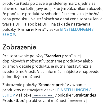
produktu (teda po zľave a pridelenej marži). Jedná sa
hlavne o marketingový údaj, ktorým zákazníkom ukážete,
že ponúkate produkt za výhodnejšiu cenu ako je bežná
cena produktu. Na stránkach sa daná cena zobrazí len v
tvare s DPH alebo bez DPH na základe nastavenia
položky "
Primärer Preis
" v sekcii
EINSTELLUNGEN /
ESHOP
.
Zobrazenie
Pre zobrazenie položky ​"
Standart preis
"​ a jej
doplnkových možností v zozname produktov alebo
priamo v detaile produktu, je nutné nastaviť nižšie
uvedené možnosti. Viac informácií nájdete v nápovede
jednotlivých možností.
Zobrazenie položky "
Standart preis
" v zozname
produktov nastavujete v sekcii
EINSTELLUNGEN /
ESHOP
v záložke
v položke "
Struktur des
PRODUKTLISTE
Produktbox
" po aktivovaní možnosti
.
Normalpreis