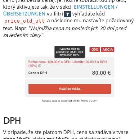
ktorý aktivujete tak, že v sekcii
EINSTELLUNGEN /
ÜBERSETZUNGEN
vo filtri
vyhľadáte kód
a následne mu nastavíte požadovaný
price_old_alt
text. Napr. "
Najnižšia cena za posledných 30 dní pred
zavedením zľavy.
".
DPH
V prípade, že ste platcom DPH, cena sa zadáva v tvare
ohne MwSt.
alebo
mit MwSt.
na základe nastavení