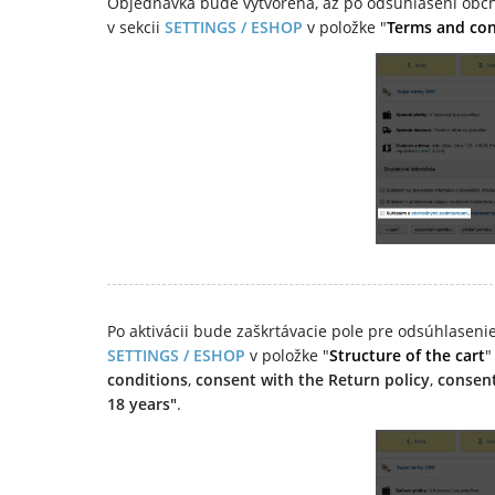
Objednávka bude vytvorená, až po odsúhlasení ob
v sekcii
SETTINGS / ESHOP
v položke "
Terms and con
Po aktivácii bude zaškrtávacie pole pre odsúhlaseni
SETTINGS / ESHOP
v položke "
Structure of the cart
"
conditions
,
consent with the Return policy
,
consent
18 years"
.