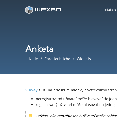
Iniziale
Anketa
Iniziale
Caratteristiche
Widgets
Survey
slúži na prieskum mienky návštevníkov strán
neregistrovaný užívateľ môže hlasovať do jedn
registrovaný užívateľ môže hlasovať do jednej
Príklad: ako neprihlásený užívateľ môže zahlas