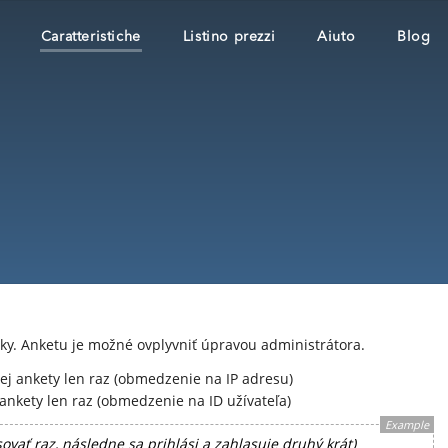
Caratteristiche
Listino prezzi
Aiuto
Blog
ky. Anketu je možné ovplyvniť úpravou administrátora.
ej ankety len raz (obmedzenie na IP adresu)
 ankety len raz (obmedzenie na ID užívateľa)
Example
ovať raz, následne sa prihlási a zahlasuje druhý krát)