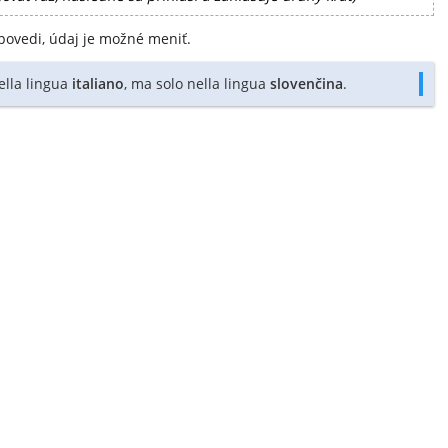
povedi, údaj je možné meniť.
nella lingua
italiano
, ma solo nella lingua
slovenčina
.