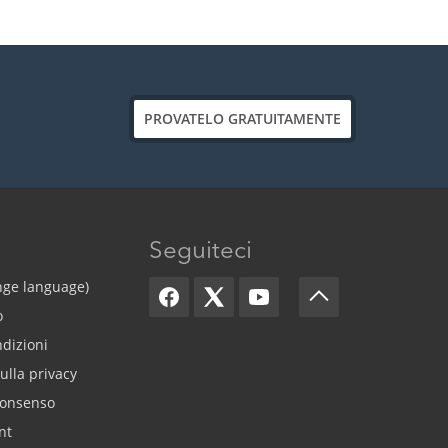
PROVATELO GRATUITAMENTE
Seguiteci
ange language)
o
ndizioni
ulla privacy
consenso
nt