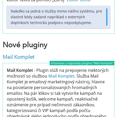
Nakoľko sa jedná o služby mimo nášho systému, pre
vlastné kódy zadané napríklad v externých
doplnkoch technickú podporu neposkytujeme.
Nové pluginy
Mail Komplet
Informace z nápovědy pluginu "Mail Komplet"
Mail Komplet
- Plugin slúži na prepojenie niektorých
možností so službou
Mail Komplet
. Služba Mail
Komplet je emailový marketingový nástroj, hlavne
na posielanie personalizovaných hromadných
emailov. Na pár klikov si tak vytvoríte kampaň na
opustený košík, welcome kampaň, reaktivačné
oznámenie pre prípad nečinnosti zákazníkov,
kategorizovanú či VIP kampaň podľa počtu
objednávok alebo jednoducho podľa objednaného