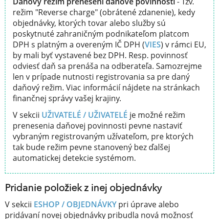
Daňový režim přenesení daňové povinnosti
- Tzv.
režim "Reverse charge" (obrátené zdanenie), kedy
objednávky, ktorých tovar alebo služby sú
poskytnuté zahraničným podnikateľom platcom
DPH s platným a overeným IČ DPH (
VIES
) v rámci EU,
by mali byť vystavené bez DPH. Resp. povinnosť
odviesť daň sa prenáša na odberateľa. Samozrejme
len v prípade nutnosti registrovania sa pre daný
daňový režim. Viac informácií nájdete na stránkach
finančnej správy vašej krajiny.
V sekcii
UŽIVATELÉ / UŽIVATELÉ
je možné režim
prenesenia daňovej povinnosti pevne nastaviť
vybraným registrovaným užívateľom, pre ktorých
tak bude režim pevne stanovený bez ďalšej
automatickej detekcie systémom.
Pridanie položiek z inej objednávky
V sekcii
ESHOP / OBJEDNÁVKY
pri úprave alebo
pridávaní novej objednávky pribudla nová možnosť