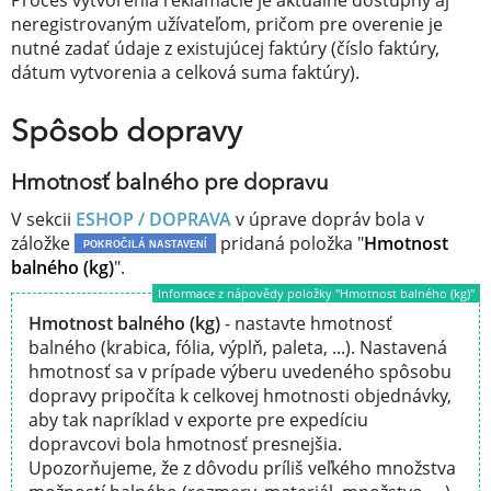
neregistrovaným užívateľom, pričom pre overenie je
nutné zadať údaje z existujúcej faktúry (číslo faktúry,
dátum vytvorenia a celková suma faktúry).
Spôsob dopravy
Hmotnosť balného pre dopravu
V sekcii
ESHOP / DOPRAVA
v úprave dopráv bola v
záložke
pridaná položka "
Hmotnost
POKROČILÁ NASTAVENÍ
balného (kg)
".
Informace z nápovědy položky "Hmotnost balného (kg)"
Hmotnost balného (kg)
- nastavte hmotnosť
balného (krabica, fólia, výplň, paleta, ...). Nastavená
hmotnosť sa v prípade výberu uvedeného spôsobu
dopravy pripočíta k celkovej hmotnosti objednávky,
aby tak napríklad v exporte pre expedíciu
dopravcovi bola hmotnosť presnejšia.
Upozorňujeme, že z dôvodu príliš veľkého množstva