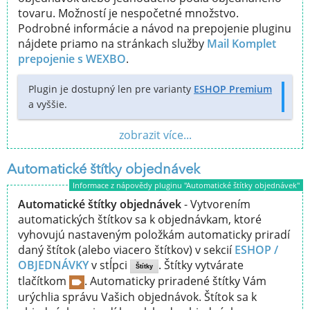
tovaru. Možností je nespočetné množstvo.
Podrobné informácie a návod na prepojenie pluginu
nájdete priamo na stránkach služby
Mail Komplet
prepojenie s WEXBO
.
Plugin je dostupný len pre varianty
ESHOP Premium
a vyššie.
zobrazit více...
Automatické štítky objednávek
Informace z nápovědy pluginu "Automatické štítky objednávek"
Automatické štítky objednávek
- Vytvorením
automatických štítkov sa k objednávkam, ktoré
vyhovujú nastaveným položkám automaticky priradí
daný štítok (alebo viacero štítkov) v sekcií
ESHOP /
OBJEDNÁVKY
v stĺpci
. Štítky vytvárate
Štítky
tlačítkom
. Automaticky priradené štítky Vám
urýchlia správu Vašich objednávok. Štítok sa k