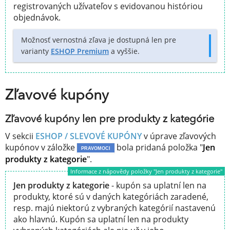
registrovaných užívateľov s evidovanou históriou
objednávok.
Možnosť vernostná zľava je dostupná len pre
varianty
ESHOP Premium
a vyššie.
Zľavové kupóny
Zľavové kupóny len pre produkty z kategórie
V sekcii
ESHOP / SLEVOVÉ KUPÓNY
v úprave zľavových
kupónov v záložke
bola pridaná položka "
Jen
PRAVOMOCI
produkty z kategorie
".
Informace z nápovědy položky "Jen produkty z kategorie"
Jen produkty z kategorie
- kupón sa uplatní len na
produkty, ktoré sú v daných kategóriách zaradené,
resp. majú niektorú z vybraných kategórií nastavenú
ako hlavnú. Kupón sa uplatní len na produkty