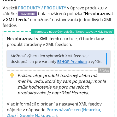
V sekcii
PRODUKTY / PRODUKTY
v úprave produktu v
záložke
bola rozšírená položka "
Nezobrazovat
PRAVOMOCI
v XML feedu
" o možnosť nastavovania jednotlivých XML
feedov.
Informace z nápovědy položky "Nezobrazovat v XML feedu"
Nezobrazovat v XML feedu
- určuje, či bude daný
produkt zaradený v XML feedoch.
Možnosť výberu len vybraných XML feedov je
dostupná len pre varianty
ESHOP Premium
a vyššie.
Příklad
Príklad: ak je produkt bazárový alebo má
menšiu vadu, ktorá by Vám po predaji mohla
znížiť hodnotenie na porovnávačoch
produktov ako je napríklad Heureka.
Viac informácií o pridaní a nastavení XML feedov
nájdete v nápovede
Porovnávače cen (Heureka,
Zboží, Google Nákupy, ...)
.