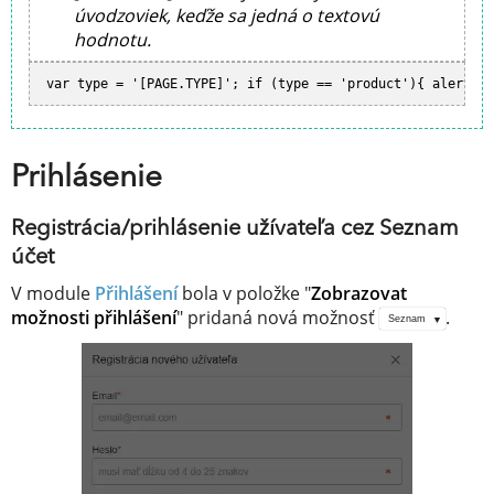
úvodzoviek, keďže sa jedná o textovú
hodnotu.
var type = '[PAGE.TYPE]'; if (type == 'product'){ alert('P
Prihlásenie
Registrácia/prihlásenie užívateľa cez Seznam
účet
V module
Přihlášení
bola v položke "
Zobrazovat
možnosti přihlášení
" pridaná nová možnosť
.
Seznam