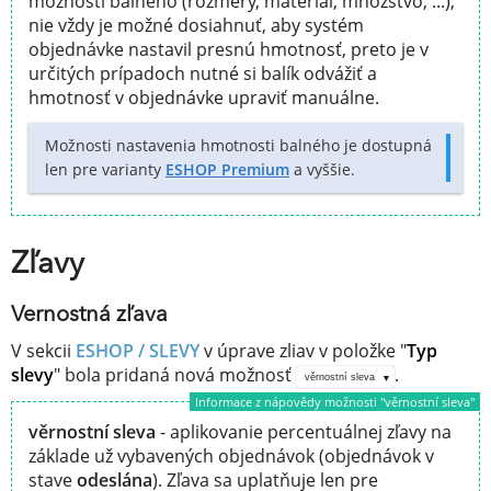
možností balného (rozmery, materiál, množstvo, ...),
nie vždy je možné dosiahnuť, aby systém
objednávke nastavil presnú hmotnosť, preto je v
určitých prípadoch nutné si balík odvážiť a
hmotnosť v objednávke upraviť manuálne.
Možnosti nastavenia hmotnosti balného je dostupná
len pre varianty
ESHOP Premium
a vyššie.
Zľavy
Vernostná zľava
V sekcii
ESHOP / SLEVY
v úprave zliav v položke "
Typ
slevy
" bola pridaná nová možnosť
.
věrnostní sleva
Informace z nápovědy možnosti "věrnostní sleva"
věrnostní sleva
- aplikovanie percentuálnej zľavy na
základe už vybavených objednávok (objednávok v
stave
odeslána
). Zľava sa uplatňuje len pre