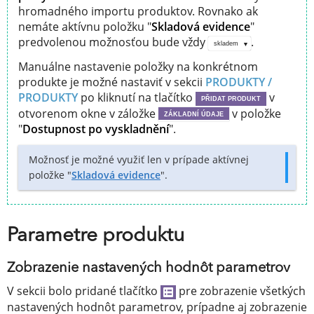
hromadného importu produktov. Rovnako ak
nemáte aktívnu položku "
Skladová evidence
"
predvolenou možnosťou bude vždy
.
skladem
Manuálne nastavenie položky na konkrétnom
produkte je možné nastaviť v sekcii
PRODUKTY /
PRODUKTY
po kliknutí na tlačítko
v
PŘIDAT PRODUKT
otvorenom okne v záložke
v položke
ZÁKLADNÍ ÚDAJE
"
Dostupnost po vyskladnění
".
Možnosť je možné využiť len v prípade aktívnej
položke "
Skladová evidence
".
Parametre produktu
Zobrazenie nastavených hodnôt parametrov
V sekcii bolo pridané tlačítko
pre zobrazenie všetkých
nastavených hodnôt parametrov, prípadne aj zobrazenie