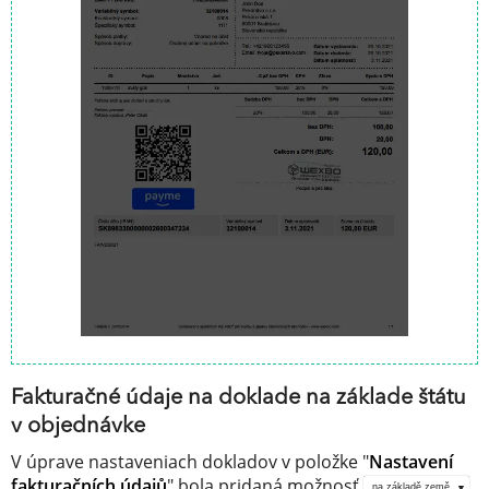
Fakturačné údaje na doklade na základe štátu
v objednávke
V úprave nastaveniach dokladov v položke "
Nastavení
fakturačních údajů
" bola pridaná možnosť
.
na základě země