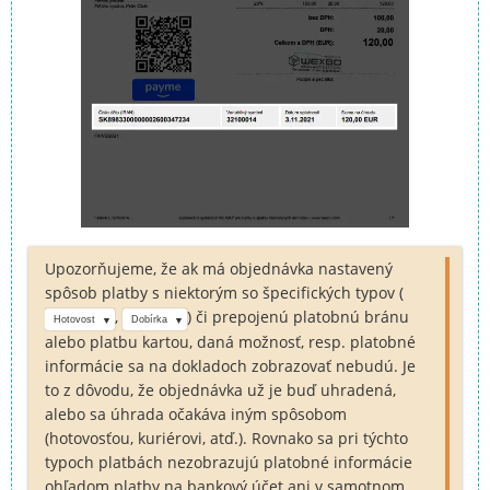
Upozorňujeme, že ak má objednávka nastavený
spôsob platby s niektorým so špecifických typov (
,
) či prepojenú platobnú bránu
Hotovost
Dobírka
alebo platbu kartou, daná možnosť, resp. platobné
informácie sa na dokladoch zobrazovať nebudú. Je
to z dôvodu, že objednávka už je buď uhradená,
alebo sa úhrada očakáva iným spôsobom
(hotovosťou, kuriérovi, atď.). Rovnako sa pri týchto
typoch platbách nezobrazujú platobné informácie
ohľadom platby na bankový účet ani v samotnom