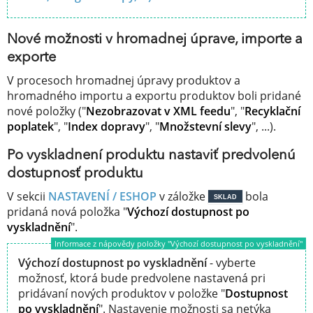
Nové možnosti v hromadnej úprave, importe a
exporte
V procesoch hromadnej úpravy produktov a
hromadného importu a exportu produktov boli pridané
nové položky ("
Nezobrazovat v XML feedu
", "
Recyklační
poplatek
", "
Index dopravy
", "
Množstevní slevy
", ...).
Po vyskladnení produktu nastaviť predvolenú
dostupnosť produktu
V sekcii
NASTAVENÍ / ESHOP
v záložke
bola
SKLAD
pridaná nová položka "
Výchozí dostupnost po
vyskladnění
".
Informace z nápovědy položky "Výchozí dostupnost po vyskladnění"
Výchozí dostupnost po vyskladnění
- vyberte
možnosť, ktorá bude predvolene nastavená pri
pridávaní nových produktov v položke "
Dostupnost
po vyskladnění
". Nastavenie možnosti sa netýka