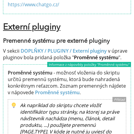
https://www.chatgo.cz/
Externí pluginy
Premenné systému pre externé pluginy
V sekcii
DOPLŇKY / PLUGINY /
Externí pluginy
v úprave
pluginov bola pridaná položka "
Proměnné systému
".
Informace z nápovědy položky "Proměnné systému"
Proměnné systému
- možnosť vloženia do skriptu
určitú premennú systému, ktorá bude nahradená
konkrétnym reťazcom. Zoznam premenných nájdete
v nápovede
Proměnné systému
.
Příklad
Ak napríklad do skriptu chcete vložiť
identifikátor typu stránky, na ktorej sa práve
návštevník nachádza (menu, článok, detail
produktu, ...) použijete premennú
[PAGE.TYPE]. V kóde je nutné ju uviesť do