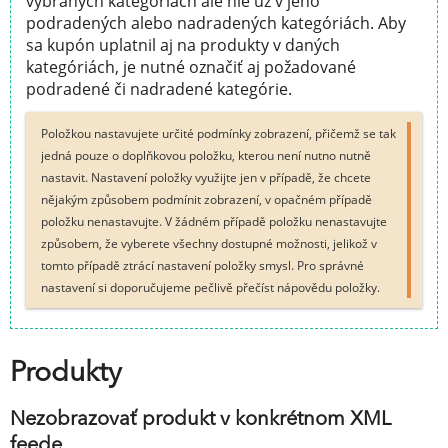
vybraných kategóriách ale nie už v jeho
podradených alebo nadradených kategóriách. Aby
sa kupón uplatnil aj na produkty v daných
kategóriách, je nutné označiť aj požadované
podradené či nadradené kategórie.
Položkou nastavujete určité podmínky zobrazení, přičemž se tak
jedná pouze o doplňkovou položku, kterou není nutno nutně
nastavit. Nastavení položky využijte jen v případě, že chcete
nějakým způsobem podmínit zobrazení, v opačném případě
položku nenastavujte. V žádném případě položku nenastavujte
způsobem, že vyberete všechny dostupné možnosti, jelikož v
tomto případě ztrácí nastavení položky smysl. Pro správné
nastavení si doporučujeme pečlivě přečíst nápovědu položky.
Produkty
Nezobrazovať produkt v konkrétnom XML
feede