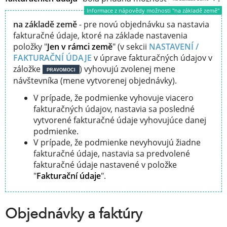
Informace z nápovědy možnosti "na základě země"
na základě země
- pre novú objednávku sa nastavia
fakturačné údaje, ktoré na základe nastavenia
položky "
Jen v rámci země
" (v sekcii
NASTAVENÍ /
FAKTURAČNÍ ÚDAJE
v úprave fakturačných údajov v
záložke
) vyhovujú zvolenej mene
PRAVOMOCI
návštevníka (mene vytvorenej objednávky).
V prípade, že podmienke vyhovuje viacero
fakturačných údajov, nastavia sa posledné
vytvorené fakturačné údaje vyhovujúce danej
podmienke.
V prípade, že podmienke nevyhovujú žiadne
fakturačné údaje, nastavia sa predvolené
fakturačné údaje nastavené v položke
"
Fakturační údaje
".
Objednávky a faktúry