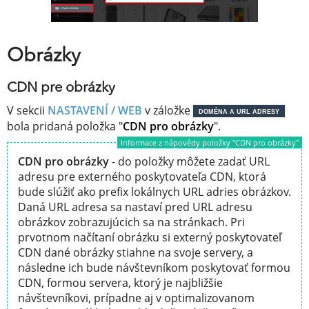
Obrázky
CDN pre obrázky
V sekcii
NASTAVENÍ / WEB
v záložke
DOMÉNA A URL ADRESY
bola pridaná položka "
CDN pro obrázky
".
Informace z nápovědy položky "CDN pro obrázky"
CDN pro obrázky
- do položky môžete zadať URL
adresu pre externého poskytovateľa CDN, ktorá
bude slúžiť ako prefix lokálnych URL adries obrázkov.
Daná URL adresa sa nastaví pred URL adresu
obrázkov zobrazujúcich sa na stránkach. Pri
prvotnom načítaní obrázku si externý poskytovateľ
CDN dané obrázky stiahne na svoje servery, a
následne ich bude návštevníkom poskytovať formou
CDN, formou servera, ktorý je najbližšie
návštevníkovi, prípadne aj v optimalizovanom