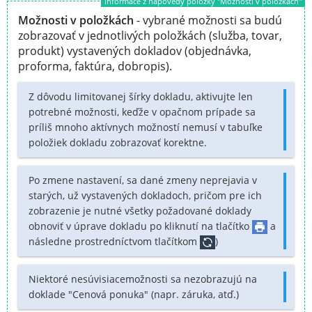
Informace z nápovědy položky "Možnosti v položkách"
Možnosti v položkách
- vybrané možnosti sa budú
zobrazovať v jednotlivých položkách (služba, tovar,
produkt) vystavených dokladov (objednávka,
proforma, faktúra, dobropis).
Z dôvodu limitovanej šírky dokladu, aktivujte len
potrebné možnosti, keďže v opačnom prípade sa
príliš mnoho aktívnych možností nemusí v tabuľke
položiek dokladu zobrazovať korektne.
Po zmene nastavení, sa dané zmeny neprejavia v
starých, už vystavených dokladoch, pričom pre ich
zobrazenie je nutné všetky požadované doklady
obnoviť v úprave dokladu po kliknutí na tlačítko
a
následne prostredníctvom tlačítkom
)
Niektoré nesúvisiacemožnosti sa nezobrazujú na
doklade "Cenová ponuka" (napr. záruka, atď.)