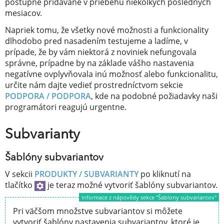
postupne pridávané v priebehu niekoľkých posledných
mesiacov.
Napriek tomu, že všetky nové možnosti a funkcionality
dlhodobo pred nasadením testujeme a ladíme, v
prípade, že by vám niektorá z noviniek nefungovala
správne, prípadne by na základe vášho nastavenia
negatívne ovplyvňovala inú možnosť alebo funkcionalitu,
určite nám dajte vedieť prostredníctvom sekcie
PODPORA / PODPORA
, kde na podobné požiadavky naši
programátori reagujú urgentne.
Subvarianty
Šablóny subvariantov
V sekcii
PRODUKTY / SUBVARIANTY
po kliknutí na
tlačítko
je teraz možné vytvoriť šablóny subvariantov.
Informace z nápovědy sekce "Šablony subvariantov"
Pri väčšom množstve subvariantov si môžete
vytvoriť šablóny nastavenia subvariantov, ktoré je