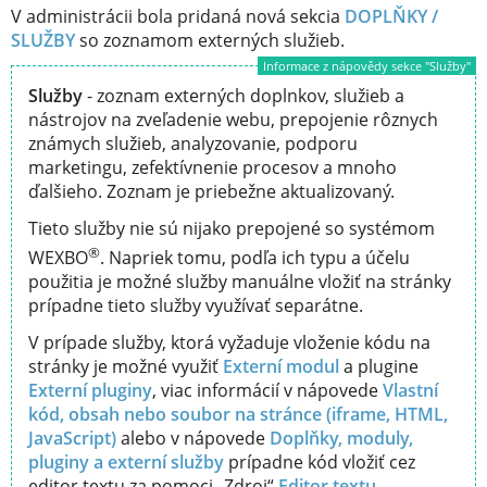
V administrácii bola pridaná nová sekcia
DOPLŇKY /
SLUŽBY
so zoznamom externých služieb.
Informace z nápovědy sekce "Služby"
Služby
- zoznam externých doplnkov, služieb a
nástrojov na zveľadenie webu, prepojenie rôznych
známych služieb, analyzovanie, podporu
marketingu, zefektívnenie procesov a mnoho
ďalšieho. Zoznam je priebežne aktualizovaný.
Tieto služby nie sú nijako prepojené so systémom
®
WEXBO
. Napriek tomu, podľa ich typu a účelu
použitia je možné služby manuálne vložiť na stránky
prípadne tieto služby využívať separátne.
V prípade služby, ktorá vyžaduje vloženie kódu na
stránky je možné využiť
Externí modul
a plugine
Externí pluginy
, viac informácií v nápovede
Vlastní
kód, obsah nebo soubor na stránce (iframe, HTML,
JavaScript)
alebo v nápovede
Doplňky, moduly,
pluginy a externí služby
prípadne kód vložiť cez
editor textu za pomoci „Zdroj“
Editor textu