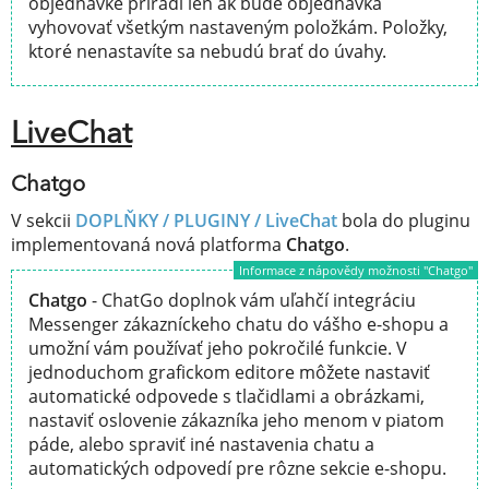
objednávke priradí len ak bude objednávka
vyhovovať všetkým nastaveným položkám. Položky,
ktoré nenastavíte sa nebudú brať do úvahy.
LiveChat
Chatgo
V sekcii
DOPLŇKY / PLUGINY /
LiveChat
bola do pluginu
implementovaná nová platforma
Chatgo
.
Informace z nápovědy možnosti "Chatgo"
Chatgo
- ChatGo doplnok vám uľahčí integráciu
Messenger zákazníckeho chatu do vášho e-shopu a
umožní vám používať jeho pokročilé funkcie. V
jednoduchom grafickom editore môžete nastaviť
automatické odpovede s tlačidlami a obrázkami,
nastaviť oslovenie zákazníka jeho menom v piatom
páde, alebo spraviť iné nastavenia chatu a
automatických odpovedí pre rôzne sekcie e-shopu.