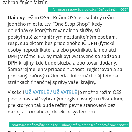
zahraničných faktúr.
Informace z nápovědy položky "Daňový režim OSS"
Daňový režim OSS
- Režim OSS je osobitný režim
jedného miesta, tzv. "One Stop Shop", kedy
objednávky, ktorých tovar alebo služby sú
poskytnuté zahraničným nezdaniteľným osobám,
resp. subjektom bez prideleného IČ DPH (fyzické
osoby nepodnikatelia alebo podnikatelia neplatci
DPH) v rámci EU, by mali byť vystavené so sadzbou
DPH krajiny, kde bude služba alebo tovar dodaný.
Samozrejme len v prípade nutnosti registrovania sa
pre daný daňový režim. Viac informácií nájdete na
stránkach finančnej správy vašej krajiny.
V sekcii
UŽIVATELÉ / UŽIVATELÉ
je možné režim OSS
pevne nastaviť vybraným registrovaným užívateľom,
pre ktorých tak bude režim pevne stanovený bez
ďalšej automatickej detekcie systémom.
Informace z nápovědy položky "Daňový režim přenesení daňové povinnosti"