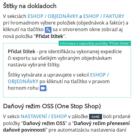
Štítky na dokladoch
V sekciách
ESHOP / OBJEDNÁVKY
a
ESHOP / FAKTURY
pri hromadnom výbere položiek (objednávok a faktúr) a
kliknutí na tlačítko
sa v otvorenom okne zobrazí aj
nová položka "
Přidat štítek
".
Informace z nápovědy položky "Přidat štítek"
Přidat štítek
- pre identifikáciu vykonanej expedície
či exportu sa všetkým vybraným objednávkam
nastavia vybrané štítky.
Štítky vytvárate a upravujete v sekcií
ESHOP /
OBJEDNÁVKY
po kliknutí na tlačítko v pravom
hornom rohu
.
Daňový režim OSS (One Stop Shop)
V sekcii
NASTAVENÍ / ESHOP
v záložke
boli pridané
DANĚ
položky "
Daňový režim OSS
" a "
Daňový režim přenesení
daňové povinnosti
" pre automatizáciu nastavenia daní