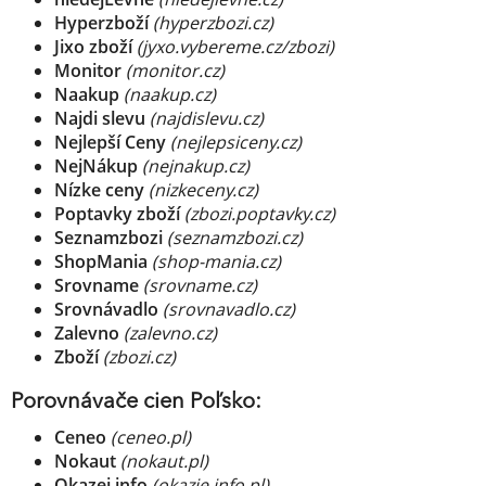
Hyperzboží
(hyperzbozi.cz)
Jixo zboží
(jyxo.vybereme.cz/zbozi)
Monitor
(monitor.cz)
Naakup
(naakup.cz)
Najdi slevu
(najdislevu.cz)
Nejlepší Ceny
(nejlepsiceny.cz)
NejNákup
(nejnakup.cz)
Nízke ceny
(nizkeceny.cz)
Poptavky zboží
(zbozi.poptavky.cz)
Seznamzbozi
(seznamzbozi.cz)
ShopMania
(shop-mania.cz)
Srovname
(srovname.cz)
Srovnávadlo
(srovnavadlo.cz)
Zalevno
(zalevno.cz)
Zboží
(zbozi.cz)
Porovnávače cien Poľsko:
Ceneo
(ceneo.pl)
Nokaut
(nokaut.pl)
Okazej.info
(okazje.info.pl)