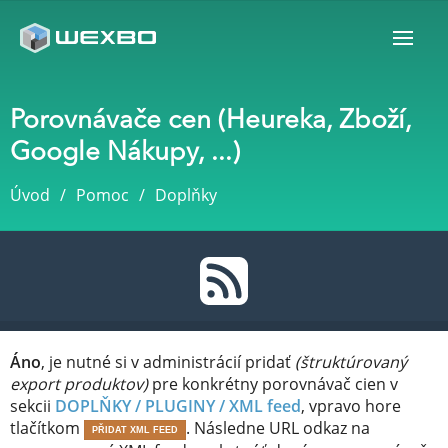
Porovnávače cen (Heureka, Zboží,
Google Nákupy, ...)
Úvod
Pomoc
Doplňky
Áno
, je nutné si v administrácií pridať
(štruktúrovaný
export produktov)
pre konkrétny porovnávač cien v
sekcii
DOPLŇKY / PLUGINY /
XML feed
, vpravo hore
tlačítkom
. Následne URL odkaz na
PŘIDAT XML FEED