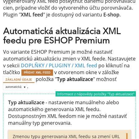
vygenerovaný XML feed poskytnúť danému porovnávaču
cien, prípadne vložiť do vytvoreného účtu porovnávača.
Plugin "
XML feed
" je dostupný od variantu
E-shop
.
Automatická aktualizácia XML
feedu pre ESHOP Premium
Vo variante ESHOP Premium je možné nastaviť
automatickú aktualizáciu zmien v XML feede. Nastavujete
v sekcii
DOPLŇKY / PLUGINY /
XML feed
po kliknutí na
tlačítko
v otvorenom okne v záložke
PŘIDAT XML FEED
položka "
Typ aktualizace
" možnosť
ZÁKLADNÍ ÚDAJE
.
automatická
Informace z nápovědy položky "Typ aktualizace"
Typ aktualizace
- nastavenie manuálneho alebo
automatického generovania XML feedu.
Dostupnostným XML feedom nie je možné nastaviť
manuálny typ generovania.
Zmenou typu generovania XML feedu sa zmení URL