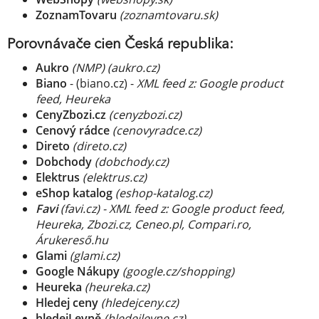
ZoznamTovaru
(zoznamtovaru.sk)
Porovnávače cien Česká republika:
Aukro
(NMP)
(aukro.cz)
Biano
- (biano.cz) -
XML feed z: Google product
feed, Heureka
CenyZbozi.cz
(cenyzbozi.cz)
Cenový rádce
(cenovyradce.cz)
Direto
(direto.cz)
Dobchody
(dobchody.cz)
Elektrus
(elektrus.cz)
eShop katalog
(eshop-katalog.cz)
Favi
(favi.cz) - XML feed z: Google product feed,
Heureka, Zbozi.cz, Ceneo.pl, Compari.ro,
Árukereső.hu
Glami
(glami.cz)
Google Nákupy
(google.cz/shopping)
Heureka
(heureka.cz)
Hledej ceny
(hledejceny.cz)
hledejLevně
(hledejlevne.cz)