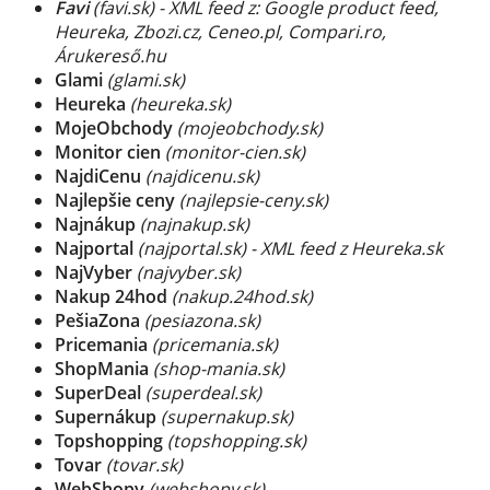
Favi
(favi.sk) - XML feed z: Google product feed,
Heureka, Zbozi.cz, Ceneo.pl, Compari.ro,
Árukereső.hu
Glami
(glami.sk)
Heureka
(heureka.sk)
MojeObchody
(mojeobchody.sk)
Monitor cien
(monitor-cien.sk)
NajdiCenu
(najdicenu.sk)
Najlepšie ceny
(najlepsie-ceny.sk)
Najnákup
(najnakup.sk)
Najportal
(najportal.sk) - XML feed z Heureka.sk
NajVyber
(najvyber.sk)
Nakup 24hod
(nakup.24hod.sk)
PešiaZona
(pesiazona.sk)
Pricemania
(pricemania.sk)
ShopMania
(shop-mania.sk)
SuperDeal
(superdeal.sk)
Supernákup
(supernakup.sk)
Topshopping
(topshopping.sk)
Tovar
(tovar.sk)
WebShopy
(webshopy.sk)