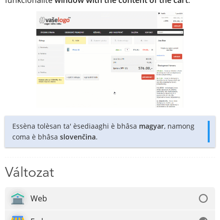
funkcionalite
window with the content of the cart
.
Essèna tolèsan ta' èsediaaghi è bhâsa
magyar
, namong
coma è bhâsa
slovenčina
.
Változat
Web