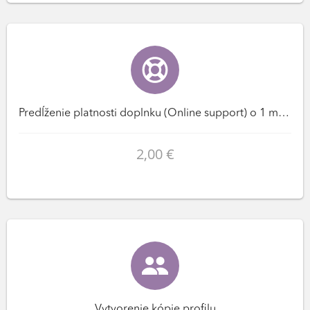
Predĺženie platnosti doplnku (Online support) o 1 mesiac(ov)
2,00 €
Vytvorenie kópie profilu