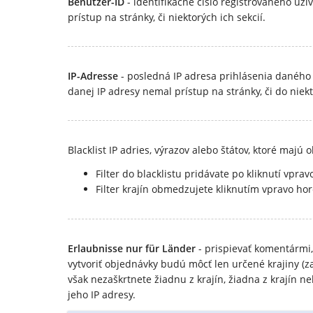
Benutzer-ID
- identifikačné číslo registrovaného užív
prístup na stránky, či niektorých ich sekcií.
IP-Adresse
- posledná IP adresa prihlásenia daného už
danej IP adresy nemal prístup na stránky, či do niekt
Blacklist IP adries, výrazov alebo štátov, ktoré ma
Filter do blacklistu pridávate po kliknutí vprav
Filter krajín obmedzujete kliknutím vpravo hor
Erlaubnisse nur für Länder
- prispievať komentármi, 
vytvoriť objednávky budú môcť len určené krajiny (
však nezaškrtnete žiadnu z krajín, žiadna z krajín n
jeho IP adresy.