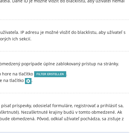
ateľa. Dané ID je možné vložiť do blacklistu, aby užívateľ nemal
ívateľa. IP adresu je možné vložiť do blacklistu, aby užívateľ s
orých ich sekcií.
jú obmedzený poprípade úplne zablokovaný prístup na stránky.
o hore na tlačítko
.
FILTER ERSTELLEN
e na tlačítko
.
písať príspevky, odosielať formuláre, registrovať a prihlásiť sa,
zaškrtnuté). Nezaškrtnuté krajiny budú v tomto obmedzené. Ak
ebude obmedzená. Pôvod, odkiaľ užívateľ pochádza, sa zisťuje z