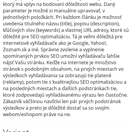
ktorý má vplyv na bodovaní dôležitosti webu. Daný
parameter je možné si manuálne upravovať, v
jednotlivých položkách. Pri každom článku je možnosť
uvedenia titulného názvu (title), popisu (description),
kľúčových slov (keywords) a vlastnej URL adresy, ktoré sú
dôležité pre SEO optimalizáciu. Tá je veľmi dôležitá pre
internetové vyhľadávače ako je Google, Yahoo!,
Zoznam.sk a iné. Správne zvolenie a vyplnenie
spomínaných prvkov SEO umožní vyhľadávaču ľahšie
nájsť Vašu stránku. Keďže na internete je množstvo
stránok s podobným obsahom, na prvých miestach vo
výsledkoch vyhľadávania sa zobrazujú tie platené
(reklamy), potom tie s kvalitnejšou SEO optimalizáciou a
na posledných miestach a ďalších podstránkach tie,
ktoré zodpovedajú vyhľadávanému výrazu len čiastočne.
Zákazník väčšinou navštívi len pár prvých podstránok
výsledkov a preto je dôležité dostať sa so svojím
webom/eshopom práve na ne.