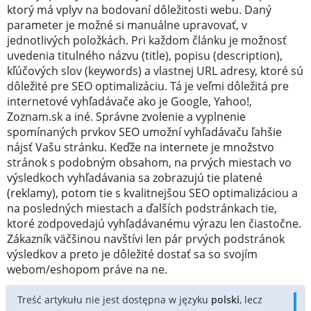
ktorý má vplyv na bodovaní dôležitosti webu. Daný
parameter je možné si manuálne upravovať, v
jednotlivých položkách. Pri každom článku je možnosť
uvedenia titulného názvu (title), popisu (description),
kľúčových slov (keywords) a vlastnej URL adresy, ktoré sú
dôležité pre SEO optimalizáciu. Tá je veľmi dôležitá pre
internetové vyhľadávače ako je Google, Yahoo!,
Zoznam.sk a iné. Správne zvolenie a vyplnenie
spomínaných prvkov SEO umožní vyhľadávaču ľahšie
nájsť Vašu stránku. Keďže na internete je množstvo
stránok s podobným obsahom, na prvých miestach vo
výsledkoch vyhľadávania sa zobrazujú tie platené
(reklamy), potom tie s kvalitnejšou SEO optimalizáciou a
na posledných miestach a ďalších podstránkach tie,
ktoré zodpovedajú vyhľadávanému výrazu len čiastočne.
Zákazník väčšinou navštívi len pár prvých podstránok
výsledkov a preto je dôležité dostať sa so svojím
webom/eshopom práve na ne.
Treść artykułu nie jest dostępna w języku
polski
, lecz