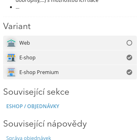
dobropisy,...) s možnosťou ich tlače
...
Variant
Web
E-shop
E-shop Premium
Související sekce
ESHOP / OBJEDNÁVKY
Související nápovědy
Správa objednávek