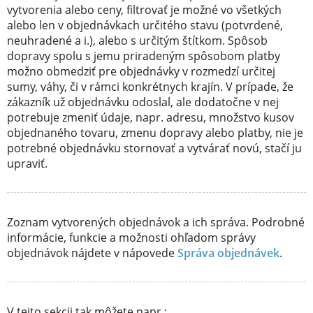
vytvorenia alebo ceny, filtrovať je možné vo všetkých
alebo len v objednávkach určitého stavu (potvrdené,
neuhradené a i.), alebo s určitým štítkom. Spôsob
dopravy spolu s jemu priradeným spôsobom platby
možno obmedziť pre objednávky v rozmedzí určitej
sumy, váhy, či v rámci konkrétnych krajín. V prípade, že
zákazník už objednávku odoslal, ale dodatočne v nej
potrebuje zmeniť údaje, napr. adresu, množstvo kusov
objednaného tovaru, zmenu dopravy alebo platby, nie je
potrebné objednávku stornovať a vytvárať novú, stačí ju
upraviť.
Zoznam vytvorených objednávok a ich správa. Podrobné
informácie, funkcie a možnosti ohľadom správy
objednávok nájdete v nápovede
Správa objednávek
.
V tejto sekcii tak môžete napr.: