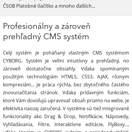
ČSOB Platobné tlačítko a mnoho ďalších...
Profesionálny a zároveň
prehľadný CMS systém
Celý systém je poháňaný vlastným CMS systémom
CYBORG. Systém je veľmi intuitívny a prehľadný, no
zároveň dostatočne obsiahly. Vďaka spomínaným
použitým technológiám HTML5, CSS3, AJAX, rôznym
kompresiám... je práca rýchla, bez zbytočného častého
znovunačítania stránok. Vďaka prídavným funkciám,
ktoré Vám dovoľujú upravovať obsah priamo na webe, je
efektivita naozaj zaručená. V systéme sú tiež integrované
funkcionality ako Drag & Drop, Notifikácie, Nápovedy,
Vyhľadávania, Filtre, Interaktívne editácie, FlyBoxy...,