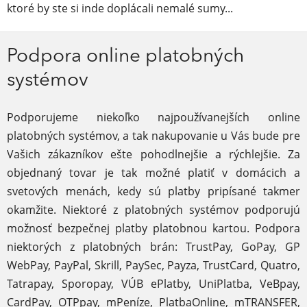
ktoré by ste si inde doplácali nemalé sumy...
Podpora online platobných
systémov
Podporujeme niekoľko najpoužívanejších online
platobných systémov, a tak nakupovanie u Vás bude pre
Vašich zákazníkov ešte pohodlnejšie a rýchlejšie. Za
objednaný tovar je tak možné platiť v domácich a
svetových menách, kedy sú platby pripísané takmer
okamžite. Niektoré z platobných systémov podporujú
možnosť bezpečnej platby platobnou kartou. Podpora
niektorých z platobných brán: TrustPay, GoPay, GP
WebPay, PayPal, Skrill, PaySec, Payza, TrustCard, Quatro,
Tatrapay, Sporopay, VÚB ePlatby, UniPlatba, VeBpay,
CardPay, OTPpay, mPeníze, PlatbaOnline, mTRANSFER,