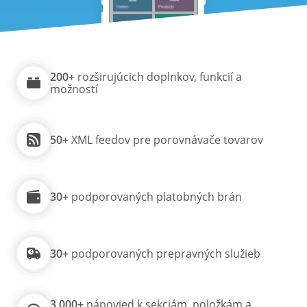
200+
rozširujúcich doplnkov, funkcií a
možností
50+
XML feedov pre porovnávače tovarov
30+
podporovaných platobných brán
30+
podporovaných prepravných služieb
3 000+
nápovied k sekciám, položkám a