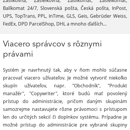
Zásilkovna, Zásielkovňa, Zásilkomat, Zásielkomat,
Balíkomat 24/7, Slovenská pošta, Česká pošta, InPost,
UPS, TopTrans, PPL, InTime, GLS, Geis, Gebrüder Weiss,
FedEx, DPD ParcelShop, DHL a mnoho ďalších...
Viacero správcov s rôznymi
právami
Systém je navrhnutý tak, aby v ňom mohlo súčasne
pracovať viacero užívateľov. Je možné vytvoriť niekoľko
skupín užívateľov, napr. "Obchodník", "Produkt
manažér", "Copywriter", ktoré budú mať povolený
prístup do administrácie, pričom daným skupinám
samozrejme nastavujete rôzne právomoci s prístupom
len do určitých sekcií či doplnkov systému. Prípadne je
možné prístup do administrácie pre vybrané skupiny