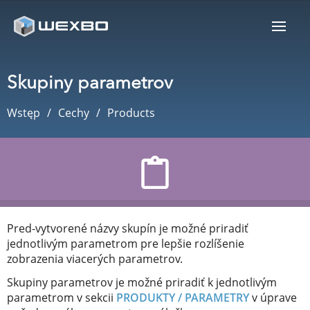
Skupiny parametrov
Wstęp
Cechy
Products
Pred-vytvorené názvy skupín je možné priradiť
jednotlivým parametrom pre lepšie rozlíšenie
zobrazenia viacerých parametrov.
Skupiny parametrov je možné priradiť k jednotlivým
parametrom v sekcii
PRODUKTY / PARAMETRY
v úprave