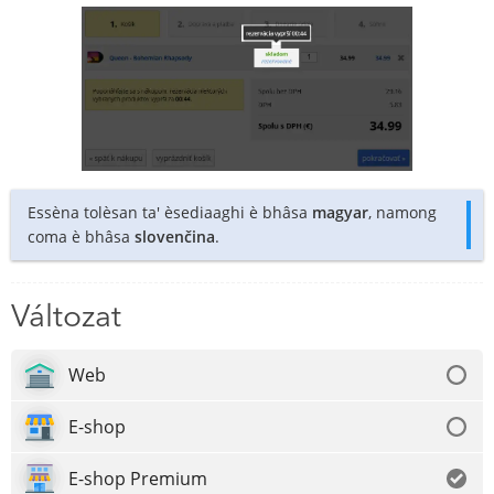
Essèna tolèsan ta' èsediaaghi è bhâsa
magyar
, namong
coma è bhâsa
slovenčina
.
Változat
Web
E-shop
E-shop Premium