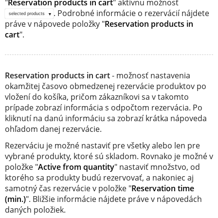
"
Reservation products in cart
" aktívnu možnosť
. Podrobné informácie o rezervácií nájdete
selected products
práve v nápovede položky "
Reservation products in
cart
".
Reservation products in cart
- možnosť nastavenia
okamžitej časovo obmedzenej rezervácie produktov po
vložení do košíka, pričom zákazníkovi sa v takomto
prípade zobrazí informácia s odpočtom rezervácia. Po
kliknutí na danú informáciu sa zobrazí krátka nápoveda
ohľadom danej rezervácie.
Rezerváciu je možné nastaviť pre všetky alebo len pre
vybrané produkty, ktoré sú skladom. Rovnako je možné v
položke "
Active from quantity
" nastaviť množstvo, od
ktorého sa produkty budú rezervovať, a nakoniec aj
samotný čas rezervácie v položke "
Reservation time
(min.)
". Bližšie informácie nájdete práve v nápovedách
daných položiek.