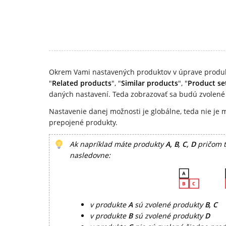
Okrem Vami nastavených produktov v úprave produk
"
Related products
", "
Similar products
", "
Product se
daných nastavení. Teda zobrazovať sa budú zvolené 
Nastavenie danej možnosti je globálne, teda nie je 
prepojené produkty.
Ak napríklad máte produkty
A, B, C, D
pričom t
nasledovne:
v produkte
A
sú zvolené produkty
B, C
v produkte
B
sú zvolené produkty
D