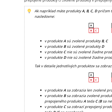
prepojené produkty či zvolené produkty v prepojen
Ak napríklad máte produkty
A, B, C, D
pričom t
nasledovne:
v produkte
A
sú zvolené produkty
B, C
v produkte
B
sú zvolené produkty
D
v produkte
C
nie sú zvolené žiadne prod
v produkte
D
nie sú zvolené žiadne pro
Tak v detaile jednotlivých produktov sa zobraz
v produkte
A
sa zobrazia len zvolené p
v produkte
B
sa zobrazia zvolené produ
prepojeného produktu
A
teda
C
(
B
sa ne
v produkte
C
sa zobrazí prepojený prod