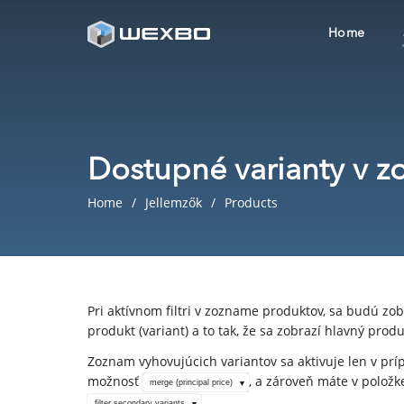
Home
Dostupné varianty v 
Home
Jellemzők
Products
Pri aktívnom filtri v zozname produktov, sa budú zob
produkt (variant) a to tak, že sa zobrazí hlavný pr
Zoznam vyhovujúcich variantov sa aktivuje len v prí
možnosť
, a zároveň máte v položk
merge (principal price)
.
filter secondary variants