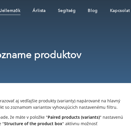
Jellemzők
Árlista
Segítség
Blog
Kapcsolat
zozname produktov
razovať aj vedľajšie produkty (varianty) napárované na hlavný
odukt so zoznamom variantov vyhovujúcich nastavenému filtru.
pade, že máte v položke "
Paired products (variants)
" nastavenú
e "
Structure of the product box
" aktívnu možnosť