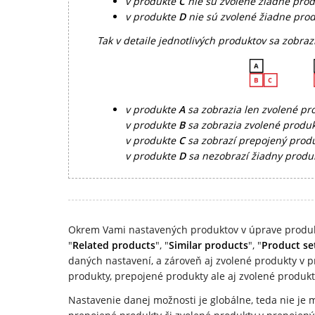
v produkte
C
nie sú zvolené žiadne prod
v produkte
D
nie sú zvolené žiadne pro
Tak v detaile jednotlivých produktov sa zobraz
v produkte
A
sa zobrazia len zvolené p
v produkte
B
sa zobrazia zvolené produ
v produkte
C
sa zobrazí prepojený prod
v produkte
D
sa nezobrazí žiadny produ
Okrem Vami nastavených produktov v úprave produk
"
Related products
", "
Similar products
", "
Product se
daných nastavení, a zároveň aj zvolené produkty v 
produkty, prepojené produkty ale aj zvolené produk
Nastavenie danej možnosti je globálne, teda nie je 