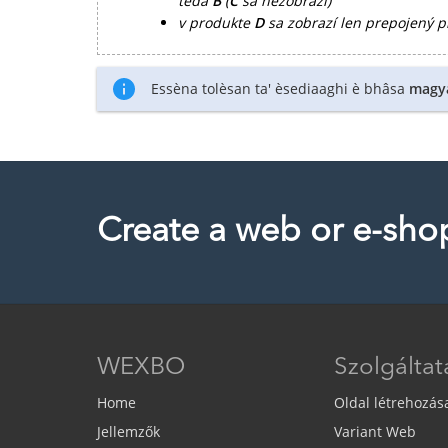
teda
B
(
C
sa nezobrazí)
v produkte
D
sa zobrazí len prepojený 
Essèna tolèsan ta' èsediaaghi è bhâsa
magy
Create a web or e-sho
WEXBO
Szolgálta
Home
Oldal létrehozás
Jellemzők
Variant Web