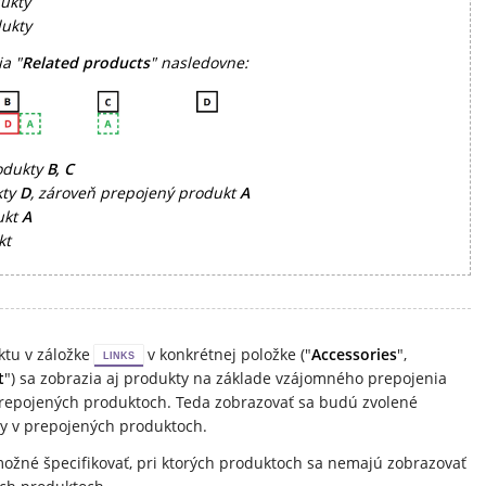
ukty
dukty
ia "
Related products
" nasledovne:
rodukty
B, C
kty
D
, zároveň prepojený produkt
A
ukt
A
kt
tu v záložke
v konkrétnej položke ("
Accessories
",
LINKS
t
") sa zobrazia aj produkty na základe vzájomného prepojenia
prepojených produktoch. Teda zobrazovať sa budú zvolené
ty v prepojených produktoch.
možné špecifikovať, pri ktorých produktoch sa nemajú zobrazovať