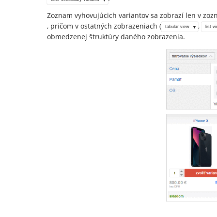
Zoznam vyhovujúcich variantov sa zobrazí len v zo
, pričom v ostatných zobrazeniach (
,
tabular view
list v
obmedzenej štruktúry daného zobrazenia.