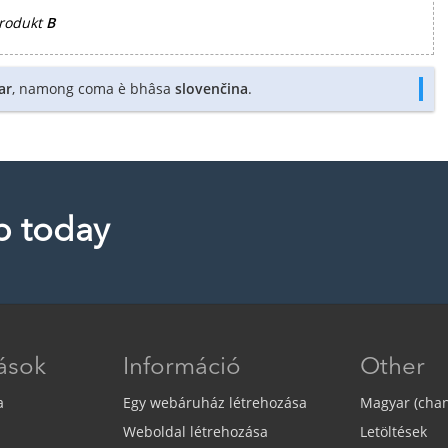
produkt
B
ar
, namong coma è bhâsa
slovenčina
.
p today
tások
Információ
Other
a
Egy webáruház létrehozása
Magyar (cha
Weboldal létrehozása
Letöltések