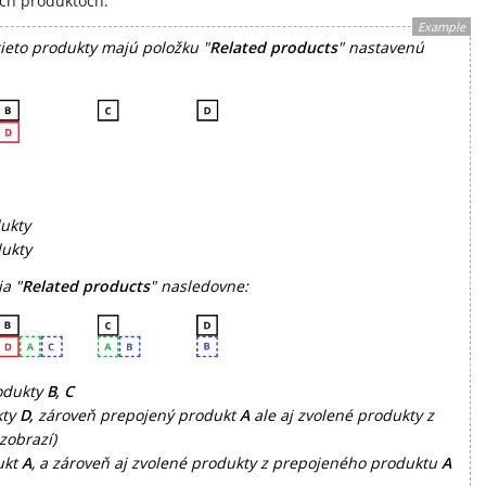
ých produktoch.
Example
ieto produkty majú položku "
Related products
" nastavenú
ukty
dukty
ia "
Related products
" nasledovne:
rodukty
B, C
kty
D,
zároveň prepojený produkt
A
ale aj zvolené produkty z
zobrazí)
ukt
A
, a zároveň aj zvolené produkty z prepojeného produktu
A