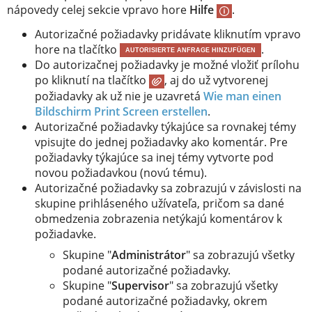
nápovedy celej sekcie vpravo hore
Hilfe
.
Autorizačné požiadavky pridávate kliknutím vpravo
hore na tlačítko
.
AUTORISIERTE ANFRAGE HINZUFÜGEN
Do autorizačnej požiadavky je možné vložiť prílohu
po kliknutí na tlačítko
, aj do už vytvorenej
požiadavky ak už nie je uzavretá
Wie man einen
Bildschirm Print Screen erstellen
.
Autorizačné požiadavky týkajúce sa rovnakej témy
vpisujte do jednej požiadavky ako komentár. Pre
požiadavky týkajúce sa inej témy vytvorte pod
novou požiadavkou (novú tému).
Autorizačné požiadavky sa zobrazujú v závislosti na
skupine prihláseného užívateľa, pričom sa dané
obmedzenia zobrazenia netýkajú komentárov k
požiadavke.
Skupine "
Administrátor
" sa zobrazujú všetky
podané autorizačné požiadavky.
Skupine "
Supervisor
" sa zobrazujú všetky
podané autorizačné požiadavky, okrem