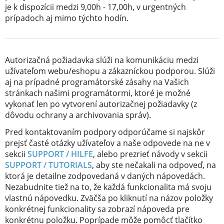
je k dispozícii medzi 9,00h - 17,00h, v urgentných
prípadoch aj mimo týchto hodín.
Autorizačná požiadavka slúži na komunikáciu medzi
užívateľom webu/eshopu a zákazníckou podporou. Slúži
aj na prípadné programátorské zásahy na Vašich
stránkach našimi programátormi, ktoré je možné
vykonať len po vytvorení autorizačnej požiadavky (z
dôvodu ochrany a archivovania správ).
Pred kontaktovaním podpory odporúčame si najskôr
prejsť časté otázky užívateľov a naše odpovede na ne v
sekcii
SUPPORT / HILFE
, alebo prezrieť návody v sekcii
SUPPORT / TUTORIALS
, aby ste nečakali na odpoveď, na
ktorá je detailne zodpovedaná v daných nápovedách.
Nezabudnite tiež na to, že každá funkcionalita má svoju
vlastnú nápovedku. Zväčša po kliknutí na názov položky
konkrétnej funkcionality sa zobrazí nápoveda pre
konkrétnu položku. Poprípade môže pomôcť tlačítko