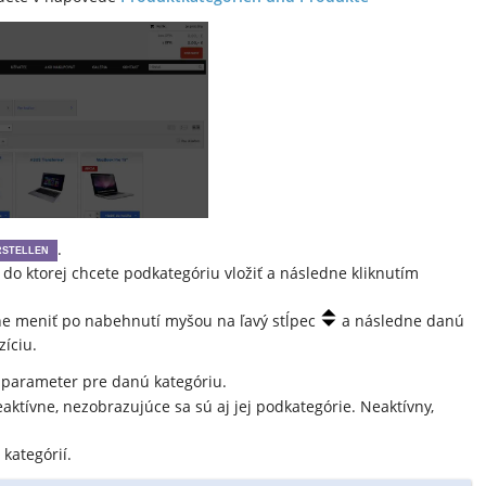
.
RSTELLEN
do ktorej chcete podkategóriu vložiť a následne kliknutím
lne meniť po nabehnutí myšou na ľavý stĺpec
a následne danú
íciu.
y parameter pre danú kategóriu.
aktívne, nezobrazujúce sa sú aj jej podkategórie. Neaktívny,
 kategórií.