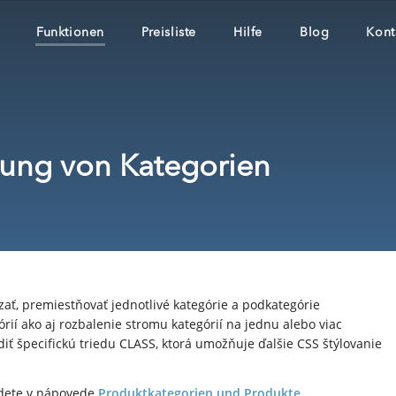
Funktionen
Preisliste
Hilfe
Blog
Kont
tung von Kategorien
ať, premiestňovať jednotlivé kategórie a podkategórie
rií ako aj rozbalenie stromu kategórií na jednu alebo viac
adiť špecifickú triedu CLASS, ktorá umožňuje ďalšie CSS štýlovanie
ájdete v nápovede
Produktkategorien und Produkte