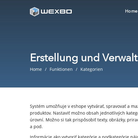
Home
Erstellung und Verwal
Home
Funktionen
Kategorien
Systém umožňuje v eshope vytvárať, spravovať a maz
produktov. Nastaviť možno obsah jednotlivých kategó
úrovní. Možno si tak prispôsobiť texty, obrázky, prir
a pod.
Informácie ako vytvoriť kategórie a podkategórie n