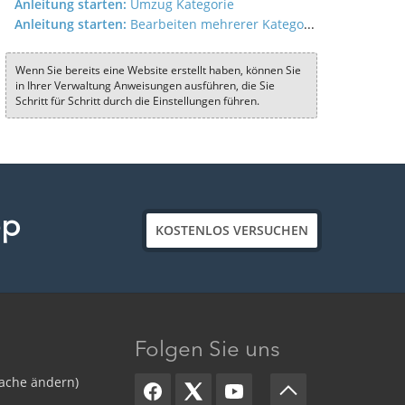
Anleitung starten:
Umzug Kategorie
Anleitung starten:
Bearbeiten mehrerer Kategorien zu Produkten
Wenn Sie bereits eine Website erstellt haben, können Sie
in Ihrer Verwaltung Anweisungen ausführen, die Sie
Schritt für Schritt durch die Einstellungen führen.
op
KOSTENLOS VERSUCHEN
Folgen Sie uns
ache ändern)