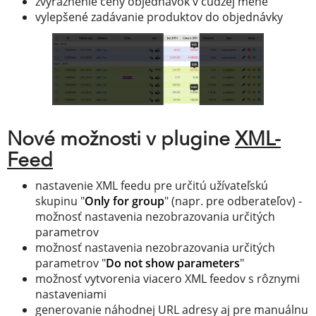
zvýraznenie ceny objednávok v cudzej mene
vylepšené zadávanie produktov do objednávky
Nové možnosti v plugine
XML-
Feed
nastavenie XML feedu pre určitú užívateľskú
skupinu "
Only for group
" (napr. pre odberateľov) -
možnosť nastavenia nezobrazovania určitých
parametrov
možnosť nastavenia nezobrazovania určitých
parametrov "
Do not show parameters
"
možnosť vytvorenia viacero XML feedov s rôznymi
nastaveniami
generovanie náhodnej URL adresy aj pre manuálnu