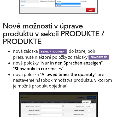
Nové možnosti v úprave
produktu v sekcii
PRODUKTE /
PRODUKTE
nová záložka
, do ktorej boli
BERECHTIGUNGEN
presunuté niektoré položky zo záložky
ERWEITERTE
nové položky "
Nur in den Sprachen anzeigen
",
"
Show only in currencies
"
nová položka "
Allowed times the quantity
" pre
nastavenie násobok množstva produktu, v ktorom
je možné produkt objednať