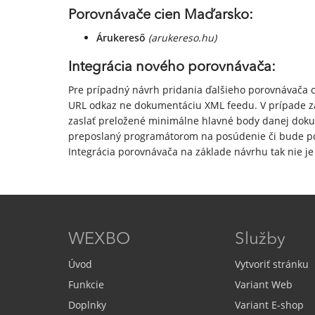
Porovnávače cien Maďarsko:
Árukereső
(arukereso.hu)
Integrácia nového porovnávača:
Pre prípadný návrh pridania ďalšieho porovnávača c
URL odkaz ne dokumentáciu XML feedu. V prípade z
zaslať preložené minimálne hlavné body danej doku
preposlaný programátorom na posúdenie či bude po
Integrácia porovnávača na základe návrhu tak nie j
WEXBO
Služby
Úvod
Vytvoriť stránku
Funkcie
Variant Web
Doplnky
Variant E-shop