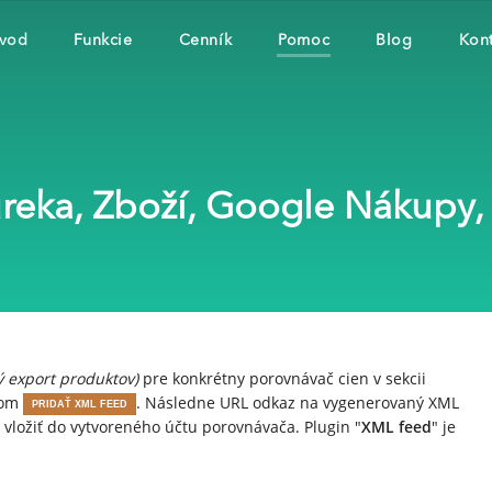
vod
Funkcie
Cenník
Pomoc
Blog
Kont
eka, Zboží, Google Nákupy, .
ý export produktov)
pre konkrétny porovnávač cien v sekcii
tkom
. Následne URL odkaz na vygenerovaný XML
PRIDAŤ XML FEED
ložiť do vytvoreného účtu porovnávača. Plugin "
XML feed
" je