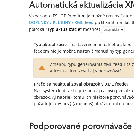
Automatická aktualizácia 
Vo variante ESHOP Premium je možné nastaviť automa
DOPLNKY / PLUGINY /
XML feed
po kliknutí na tlačí
položka "
Typ aktualizácie
" možnosť
.
automatická
Typ aktualizácie
- nastavenie manuálneho alebo 
feedom nie je možné nastaviť manuálny typ gene
Zmenou typu generovania XML feedu sa z
adresu aktualizovať aj v porovnávači.
Prečo sa neaktualizoval obrázok v XML feede?
Náš systém k obrázku prikladá aj časovú pečiatk
obrázok. Aj napriek tomu ich niektoré porovnávač
požadujú aby nový (zmenený) obrázok bol na novej
Podporované porovnávače 