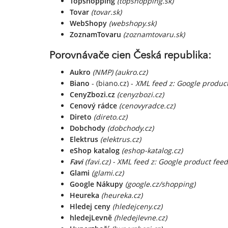
Topshopping
(topshopping.sk)
Tovar
(tovar.sk)
WebShopy
(webshopy.sk)
ZoznamTovaru
(zoznamtovaru.sk)
Porovnávače cien Česká republika:
Aukro
(NMP)
(aukro.cz)
Biano
- (biano.cz) -
XML feed z: Google produc
CenyZbozi.cz
(cenyzbozi.cz)
Cenový rádce
(cenovyradce.cz)
Direto
(direto.cz)
Dobchody
(dobchody.cz)
Elektrus
(elektrus.cz)
eShop katalog
(eshop-katalog.cz)
Favi
(favi.cz) - XML feed z: Google product fee
Glami
(glami.cz)
Google Nákupy
(google.cz/shopping)
Heureka
(heureka.cz)
Hledej ceny
(hledejceny.cz)
hledejLevně
(hledejlevne.cz)