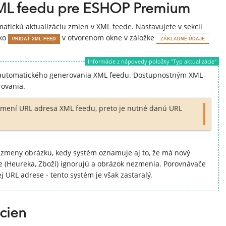
XML feedu pre ESHOP Premium
tickú aktualizáciu zmien v XML feede. Nastavujete v sekcii
tko
v otvorenom okne v záložke
PRIDAŤ XML FEED
ZÁKLADNÉ ÚDAJE
Informácie z nápovedy položky "Typ aktualizácie"
automatického generovania XML feedu. Dostupnostným XML
rovania.
mení URL adresa XML feedu, preto je nutné danú URL
u zmeny obrázku, kedy systém oznamuje aj to, že má nový
e (Heureka, Zboží) ignorujú a obrázok nezmenia. Porovnávače
 URL adrese - tento systém je však zastaralý.
cien