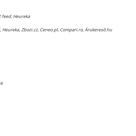
t feed, Heureka
d, Heureka, Zbozi.cz, Ceneo.pl, Compari.ro, Árukereső.hu
sk