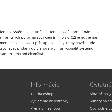
ien do systému, je nutné nás kontaktovať a poslať nám hlavne
ahraničných porovnávačov cien (mimo SK, CZ) je nutné nám
mentácie a testovací prístup do služby. Daný návrh bude
rovnávač pridaný do plánovaných funkcionalít systému.
e samozrejmá ani okamžitá.
Informácie
Ostatné
Tvorba eshopu
Slovenčina (z
Vytvorenie webstránky
Súbory na st
Prenájom eshopu
Obchodné p