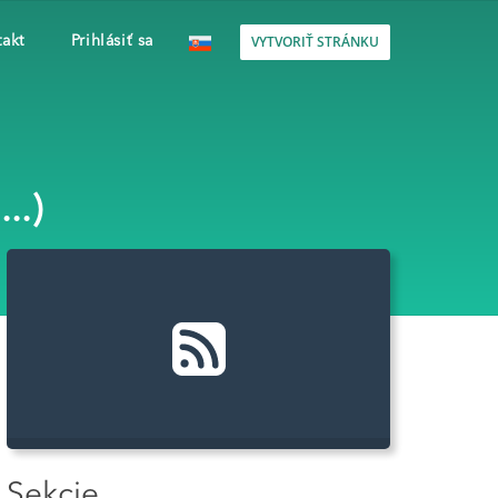
VYTVORIŤ STRÁNKU
akt
Prihlásiť sa
..)
Sekcie