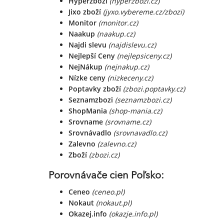
Hyperzboží
(hyperzbozi.cz)
Jixo zboží
(jyxo.vybereme.cz/zbozi)
Monitor
(monitor.cz)
Naakup
(naakup.cz)
Najdi slevu
(najdislevu.cz)
Nejlepší Ceny
(nejlepsiceny.cz)
NejNákup
(nejnakup.cz)
Nízke ceny
(nizkeceny.cz)
Poptavky zboží
(zbozi.poptavky.cz)
Seznamzbozi
(seznamzbozi.cz)
ShopMania
(shop-mania.cz)
Srovname
(srovname.cz)
Srovnávadlo
(srovnavadlo.cz)
Zalevno
(zalevno.cz)
Zboží
(zbozi.cz)
Porovnávače cien Poľsko:
Ceneo
(ceneo.pl)
Nokaut
(nokaut.pl)
Okazej.info
(okazje.info.pl)