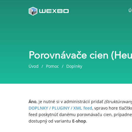
Ú
Porovnávače cien (Heur
Úvod
Pomoc
Doplnky
Áno
, je nutné si v administrácií pridať
(štruktúrovan
DOPLNKY / PLUGINY /
XML feed
, vpravo hore tlačí
feed poskytnúť danému porovnávaču cien, prípadne v
dostupný od variantu
E-shop
.