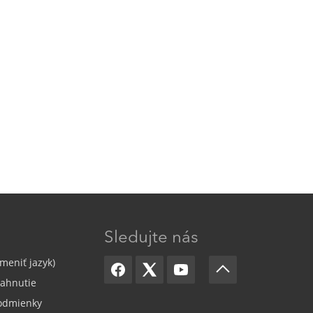
Sledujte nás
meniť jazyk)
iahnutie
odmienky