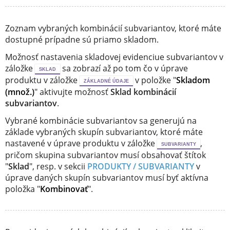
Zoznam vybraných kombinácií subvariantov, ktoré máte
dostupné prípadne sú priamo skladom.
Možnosť nastavenia skladovej evidenciue subvariantov v
záložke
sa zobrazí až po tom čo v úprave
SKLAD
produktu v záložke
v položke "
Skladom
ZÁKLADNÉ ÚDAJE
(množ.)
" aktivujte možnosť
Sklad kombinácií
subvariantov
.
Vybrané kombinácie subvariantov sa generujú na
základe vybraných skupín subvariantov, ktoré máte
nastavené v úprave produktu v záložke
,
SUBVARIANTY
pričom skupina subvariantov musí obsahovať štítok
"
Sklad
", resp. v sekcii
PRODUKTY / SUBVARIANTY
v
úprave daných skupín subvariantov musí byť aktívna
položka "
Kombinovať
".