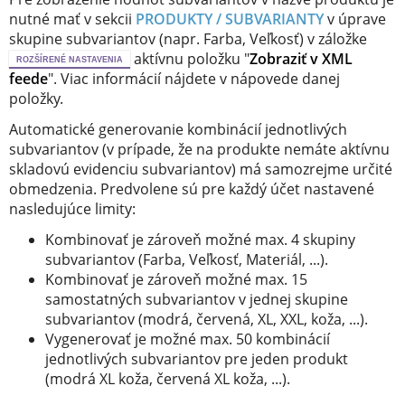
nutné mať v sekcii
PRODUKTY / SUBVARIANTY
v úprave
skupine subvariantov (napr. Farba, Veľkosť) v záložke
aktívnu položku "
Zobraziť v XML
ROZŠÍRENÉ NASTAVENIA
feede
". Viac informácií nájdete v nápovede danej
položky.
Automatické generovanie kombinácií jednotlivých
subvariantov (v prípade, že na produkte nemáte aktívnu
skladovú evidenciu subvariantov) má samozrejme určité
obmedzenia. Predvolene sú pre každý účet nastavené
nasledujúce limity:
Kombinovať je zároveň možné max. 4 skupiny
subvariantov (Farba, Veľkosť, Materiál, ...).
Kombinovať je zároveň možné max. 15
samostatných subvariantov v jednej skupine
subvariantov (modrá, červená, XL, XXL, koža, ...).
Vygenerovať je možné max. 50 kombinácií
jednotlivých subvariantov pre jeden produkt
(modrá XL koža, červená XL koža, ...).