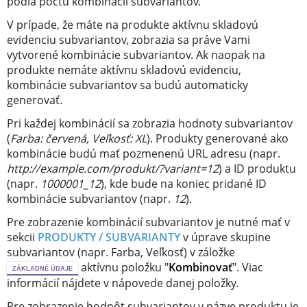
podľa počtu kombinácií subvariantov.
V prípade, že máte na produkte aktívnu skladovú
evidenciu subvariantov, zobrazia sa práve Vami
vytvorené kombinácie subvariantov. Ak naopak na
produkte nemáte aktívnu skladovú evidenciu,
kombinácie subvariantov sa budú automaticky
generovať.
Pri každej kombinácií sa zobrazia hodnoty subvariantov
(
Farba: červená, Veľkosť: XL
). Produkty generované ako
kombinácie budú mať pozmenenú URL adresu (napr.
http://example.com/produkt/?variant=12
) a ID produktu
(napr.
1000001_12
), kde bude na koniec pridané ID
kombinácie subvariantov (napr.
12
).
Pre zobrazenie kombinácií subvariantov je nutné mať v
sekcii
PRODUKTY / SUBVARIANTY
v úprave skupine
subvariantov (napr. Farba, Veľkosť) v záložke
aktívnu položku "
Kombinovať
". Viac
ZÁKLADNÉ ÚDAJE
informácií nájdete v nápovede danej položky.
Pre zobrazenie hodnôt subvariantov v názve produktu je