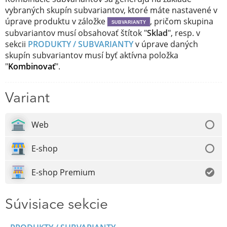
vybraných skupín subvariantov, ktoré máte nastavené v
úprave produktu v záložke
, pričom skupina
SUBVARIANTY
subvariantov musí obsahovať štítok "
Sklad
", resp. v
sekcii
PRODUKTY / SUBVARIANTY
v úprave daných
skupín subvariantov musí byť aktívna položka
"
Kombinovať
".
Variant
Web
E-shop
E-shop Premium
Súvisiace sekcie