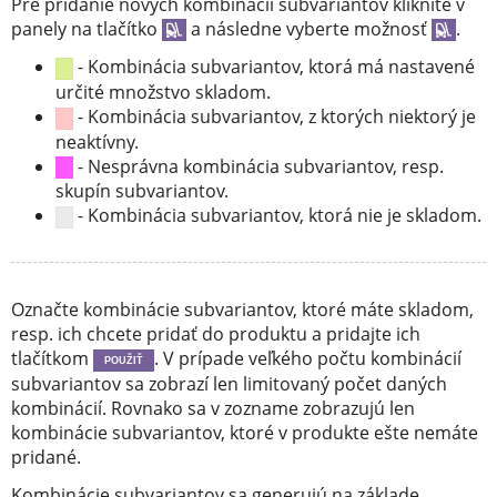
Pre pridanie nových kombinácií subvariantov kliknite v
panely na tlačítko
a následne vyberte možnosť
.
- Kombinácia subvariantov, ktorá má nastavené
určité množstvo skladom.
- Kombinácia subvariantov, z ktorých niektorý je
neaktívny.
- Nesprávna kombinácia subvariantov, resp.
skupín subvariantov.
- Kombinácia subvariantov, ktorá nie je skladom.
Označte kombinácie subvariantov, ktoré máte skladom,
resp. ich chcete pridať do produktu a pridajte ich
tlačítkom
. V prípade veľkého počtu kombinácií
POUŽIŤ
subvariantov sa zobrazí len limitovaný počet daných
kombinácií. Rovnako sa v zozname zobrazujú len
kombinácie subvariantov, ktoré v produkte ešte nemáte
pridané.
Kombinácie subvariantov sa generujú na základe