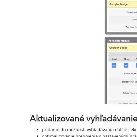
Aktualizované vyhľadávanie 
pridanie do možností vyhľadávania ďalšie sekc
optimalizovanie prepojenia s nastavenými p