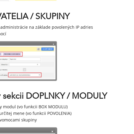
ÍVATELIA / SKUPINY
administrácie na základe povolených IP adries
ocí
 v sekcii DOPLNKY / MODULY
ny modul (vo funkcii BOX MODULU)
rčitej mene (vo funkcii POVOLENIA)
rávomocami skupiny