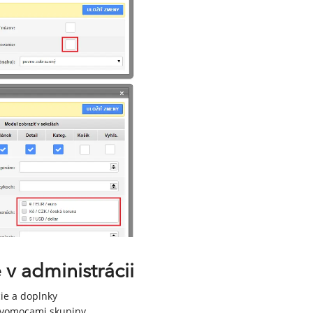
v administrácii
ie a doplnky
rávomocami skupiny