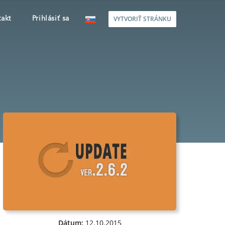
VYTVORIŤ STRÁNKU
akt
Prihlásiť sa
Dátum:
12.10.2015