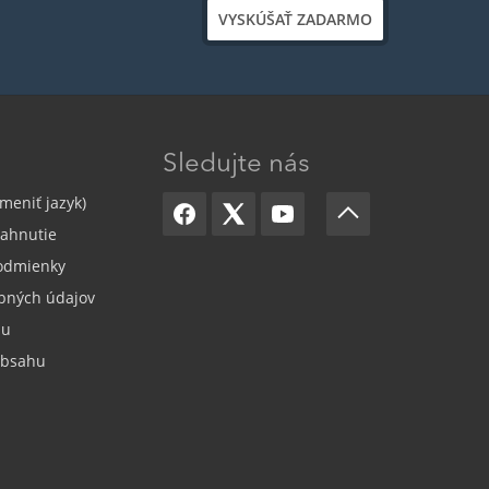
VYSKÚŠAŤ ZADARMO
Sledujte nás
meniť jazyk)
iahnutie
odmienky
bných údajov
su
obsahu