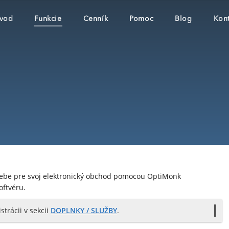
vod
Funkcie
Cenník
Pomoc
Blog
Kont
webe pre svoj elektronický obchod pomocou OptiMonk
oftvéru.
trácii v sekcii
DOPLNKY / SLUŽBY
.