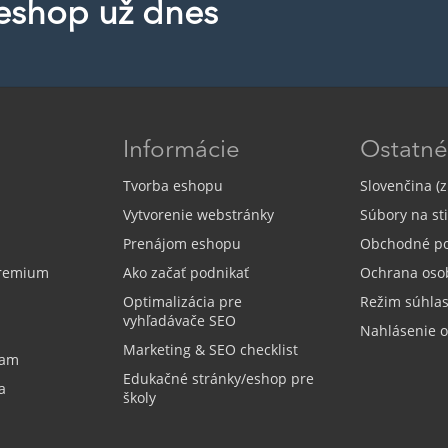
 eshop už dnes
Informácie
Ostatné
Tvorba eshopu
Slovenčina (z
Vytvorenie webstránky
Súbory na st
Prenájom eshopu
Obchodné p
Premium
Ako začať podnikať
Ochrana oso
Optimalizácia pre
Režim súhla
vyhľadávače SEO
Nahlásenie 
Marketing & SEO checklist
ram
Edukačné stránky/eshop pre
a
školy