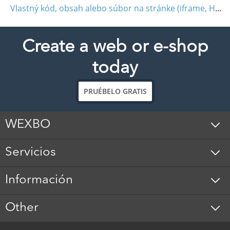
Vlastný kód, obsah alebo súbor na stránke (iframe, HTML, JavaScript)
Create a web or e-shop
today
PRUÉBELO GRATIS
WEXBO
Servicios
Información
Other